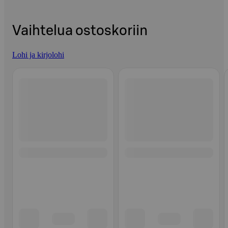
Vaihtelua ostoskoriin
Lohi ja kirjolohi
Ohita listaus