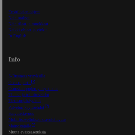
Ensitilaajan ohjeet
Näin maksat
Näin tilaat ja muokkaat
Kaikki ohjeet ja vinkit
In English
Info
S-Business yrityksille
Oiva-raportit
Osuuskauppojen yhteystiedot
Tilaus- ja toimitusehdot
Tietosuojakäytäntö
Palvelun käyttöehdot
Saavutettavuus
Mobiilisovelluksen saavutettavuus
Mainostajalle
Muuta evästeasetuksia