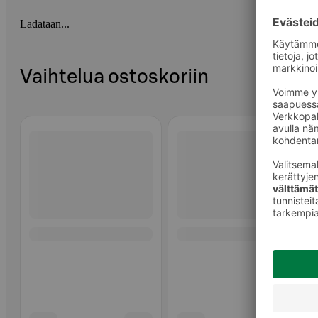
Ladataan...
Vaihtelua ostoskoriin
Ohita listaus