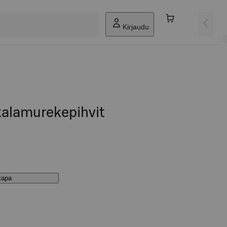
Kirjaudu
kalamurekepihvit
stapa