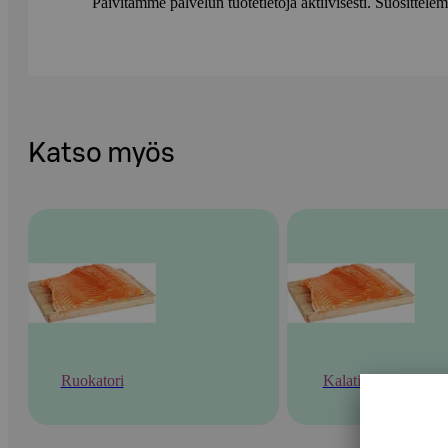
Päivitämme palvelun tuotetietoja aktiivisesti. Suositte
Katso myös
Ruokatori
Kalatiski