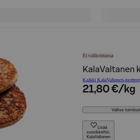
Ei valikoimassa
KalaValtanen 
Kaikki KalaValtanen-tuotteet
21,80 €/kg
Valitse toimitu
Lisää
suosikkeihin,
KalaValtanen