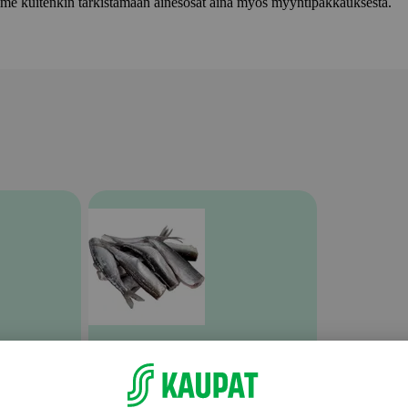
lemme kuitenkin tarkistamaan ainesosat aina myös myyntipakkauksesta.
Muu tuore kala