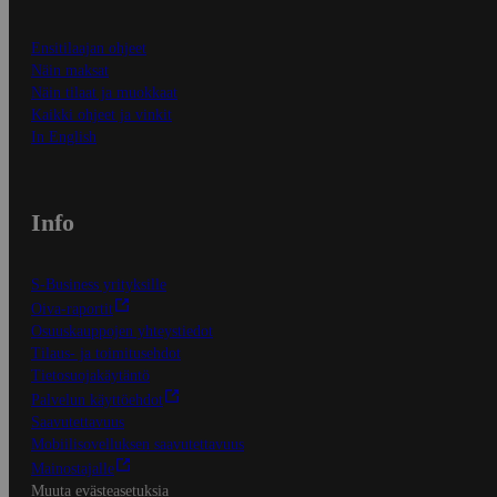
Ensitilaajan ohjeet
Näin maksat
Näin tilaat ja muokkaat
Kaikki ohjeet ja vinkit
In English
Info
S-Business yrityksille
Oiva-raportit
Osuuskauppojen yhteystiedot
Tilaus- ja toimitusehdot
Tietosuojakäytäntö
Palvelun käyttöehdot
Saavutettavuus
Mobiilisovelluksen saavutettavuus
Mainostajalle
Muuta evästeasetuksia