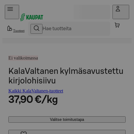
Hyppää sisältöön
Tuotteet
Ei valikoimassa
KalaValtanen kylmäsavustettu
kirjolohisiivu
Kaikki KalaValtanen-tuotteet
37,90 €/kg
Valitse toimitustapa