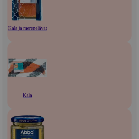
Kala ja merenelävät
Kala