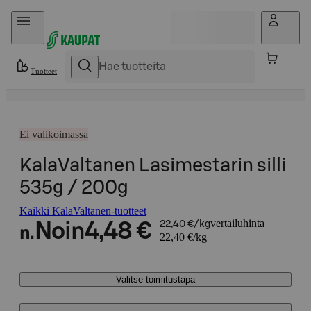
Hyppää sisältöön
Tuotteet
Ei valikoimassa
KalaValtanen Lasimestarin silli
535g / 200g
Kaikki KalaValtanen-tuotteet
vertailuhinta
Noin
4,48 €
22,40 €/kg
n.
22,40 €/kg
Valitse toimitustapa