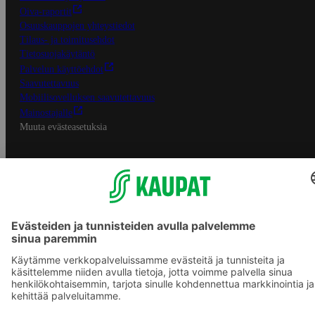
Oiva-raportit
Osuuskauppojen yhteystiedot
Tilaus- ja toimitusehdot
Tietosuojakäytäntö
Palvelun käyttöehdot
Saavutettavuus
Mobiilisovelluksen saavutettavuus
Mainostajalle
Muuta evästeasetuksia
S-ryhmän palvelut
S-ryhmä
Asiakasomistajuus
Yhteishyvä Ruoka -sovellus
S-ostoslista -sovellus
Prisma.fi
Sokos.fi
S-Pankki