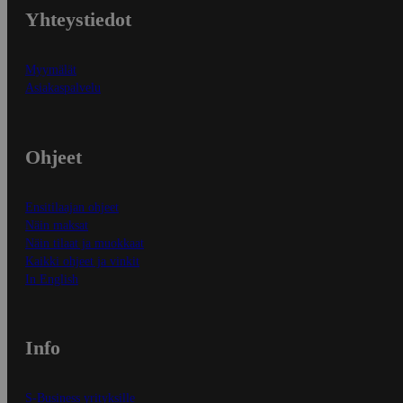
Yhteystiedot
Myymälät
Asiakaspalvelu
Ohjeet
Ensitilaajan ohjeet
Näin maksat
Näin tilaat ja muokkaat
Kaikki ohjeet ja vinkit
In English
Info
S-Business yrityksille