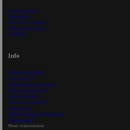
Ensitilaajan ohjeet
Näin maksat
Näin tilaat ja muokkaat
Kaikki ohjeet ja vinkit
In English
Info
S-Business yrityksille
Oiva-raportit
Osuuskauppojen yhteystiedot
Tilaus- ja toimitusehdot
Tietosuojakäytäntö
Palvelun käyttöehdot
Saavutettavuus
Mobiilisovelluksen saavutettavuus
Mainostajalle
Muuta evästeasetuksia