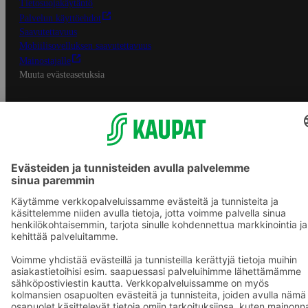
Tietosuojakäytäntö
Palvelun käyttöehdot
Saavutettavuus
Mobiilisovelluksen saavutettavuus
Mainostajalle
Muuta evästeasetuksia
S-ryhmän palvelut
S-ryhmä
Asiakasomistajuus
Yhteishyvä Ruoka -sovellus
S-ostoslista -sovellus
Prisma.fi
Sokos.fi
S-Pankki
Yhteishyvä
Sokos Hotels
Raflaamo