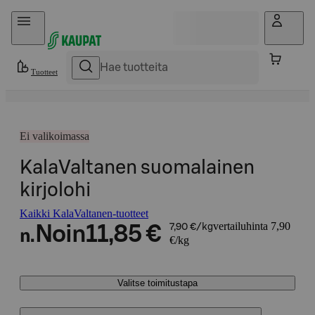
Hyppää sisältöön
Tuotteet
Ei valikoimassa
KalaValtanen suomalainen
kirjolohi
Kaikki KalaValtanen-tuotteet
vertailuhinta 7,90
Noin
11,85 €
7,90 €/kg
n.
€/kg
Valitse toimitustapa