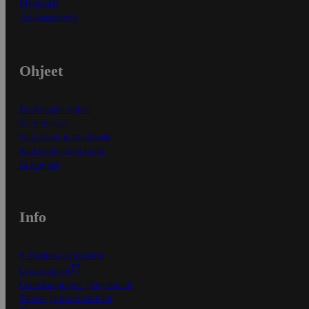
Myymälät
Asiakaspalvelu
Ohjeet
Ensitilaajan ohjeet
Näin maksat
Näin tilaat ja muokkaat
Kaikki ohjeet ja vinkit
In English
Info
S-Business yrityksille
Oiva-raportit
Osuuskauppojen yhteystiedot
Tilaus- ja toimitusehdot