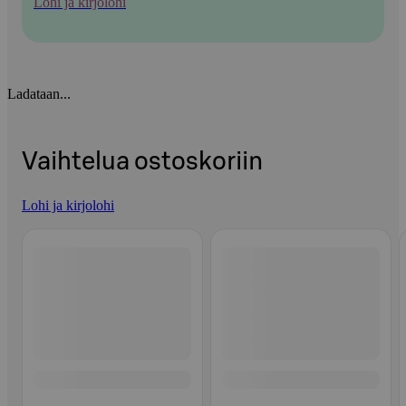
Lohi ja kirjolohi
Ladataan...
Vaihtelua ostoskoriin
Lohi ja kirjolohi
Ohita listaus