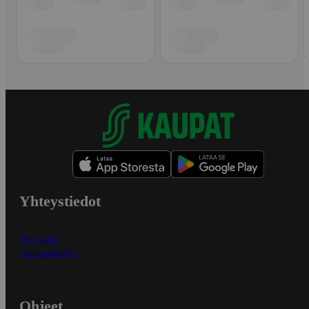
Yhteystiedot
Myymälät
Asiakaspalvelu
Ohjeet