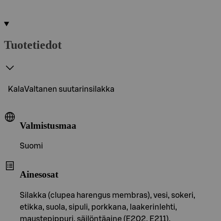
Tuotetiedot
KalaValtanen suutarinsilakka
Valmistusmaa
Suomi
Ainesosat
Silakka (clupea harengus membras), vesi, sokeri,
etikka, suola, sipuli, porkkana, laakerinlehti,
maustepippuri, säilöntäaine (E202, E211).