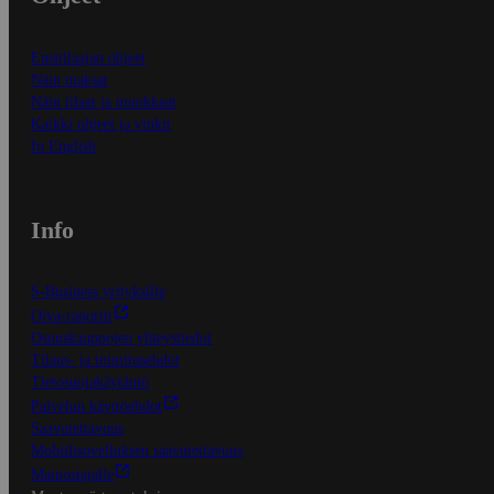
Ensitilaajan ohjeet
Näin maksat
Näin tilaat ja muokkaat
Kaikki ohjeet ja vinkit
In English
Info
S-Business yrityksille
Oiva-raportit
Osuuskauppojen yhteystiedot
Tilaus- ja toimitusehdot
Tietosuojakäytäntö
Palvelun käyttöehdot
Saavutettavuus
Mobiilisovelluksen saavutettavuus
Mainostajalle