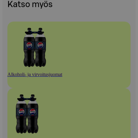
Katso myös
Alkoholi- ja virvoitusjuomat