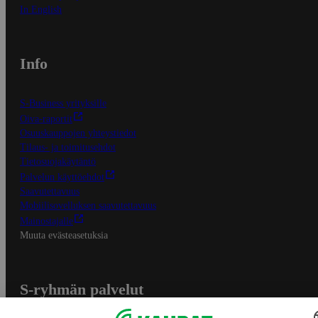
In English
Info
S-Business yrityksille
Oiva-raportit
Osuuskauppojen yhteystiedot
Tilaus- ja toimitusehdot
Tietosuojakäytäntö
Palvelun käyttöehdot
Saavutettavuus
Mobiilisovelluksen saavutettavuus
Mainostajalle
Muuta evästeasetuksia
S-ryhmän palvelut