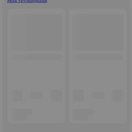
Muut virvoitusjuomat
Ohita listaus