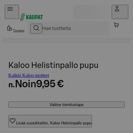
Hyppää sisältöön
Tuotteet
Kaloo Helistinpallo pupu
Kaikki Kaloo-tuotteet
Noin
9,95 €
n.
Valitse toimitustapa
Lisää suosikkeihin, Kaloo Helistinpallo pupu