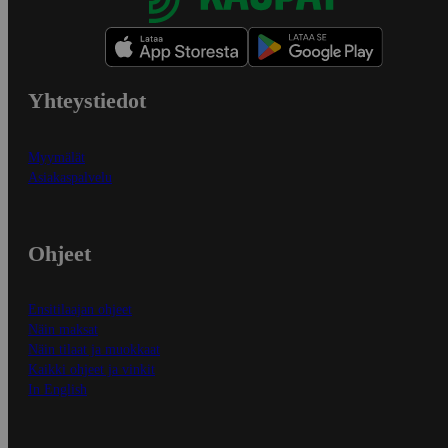
Yhteystiedot
Myymälät
Asiakaspalvelu
Ohjeet
Ensitilaajan ohjeet
Näin maksat
Näin tilaat ja muokkaat
Kaikki ohjeet ja vinkit
In English