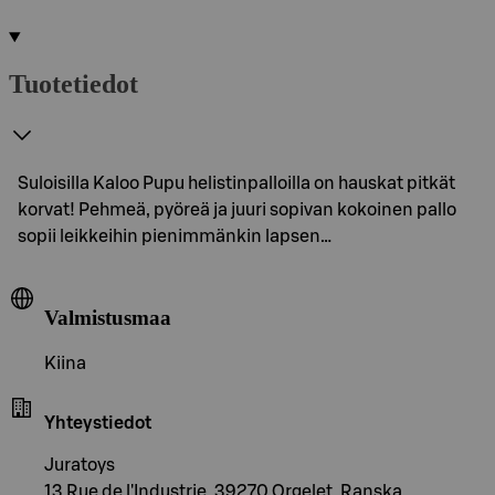
Tuotetiedot
Suloisilla Kaloo Pupu helistinpalloilla on hauskat pitkät
korvat! Pehmeä, pyöreä ja juuri sopivan kokoinen pallo
sopii leikkeihin pienimmänkin lapsen…
Valmistusmaa
Kiina
Yhteystiedot
Juratoys
13 Rue de l'Industrie, 39270 Orgelet, Ranska