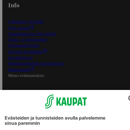
Info
S-Business yrityksille
Oiva-raportit
Osuuskauppojen yhteystiedot
Tilaus- ja toimitusehdot
Tietosuojakäytäntö
Palvelun käyttöehdot
Saavutettavuus
Mobiilisovelluksen saavutettavuus
Mainostajalle
Muuta evästeasetuksia
S-ryhmän palvelut
S-ryhmä
Asiakasomistajuus
Yhteishyvä Ruoka -sovellus