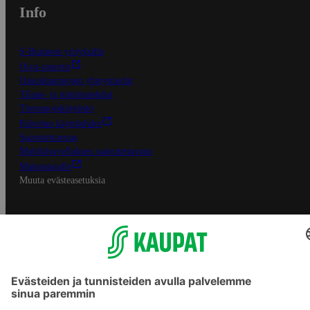
Info
S-Business yrityksille
Oiva-raportit
Osuuskauppojen yhteystiedot
Tilaus- ja toimitusehdot
Tietosuojakäytäntö
Palvelun käyttöehdot
Saavutettavuus
Mobiilisovelluksen saavutettavuus
Mainostajalle
Muuta evästeasetuksia
S-ryhmän palvelut
S-ryhmä
Asiakasomistajuus
Yhteishyvä Ruoka -sovellus