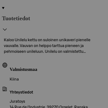
Tuotetiedot
Kaloo Unilelu kettu on suloinen unikaveri pienelle
vauvalle. Vauvan on helppo tarttua pieneen ja
pehmoiseen unileluun. Unilelu on valmistettu…
Valmistusmaa
Kiina
Yhteystiedot
Juratoys
14 Rue de l'Industrie, 39270 Orgelet, Ranska