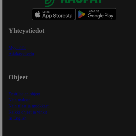
Yhteystiedot
Myymälät
Asiakaspalvelu
Ohjeet
Ensitilaajan ohjeet
Näin maksat
Näin tilaat ja muokkaat
Kaikki ohjeet ja vinkit
In English