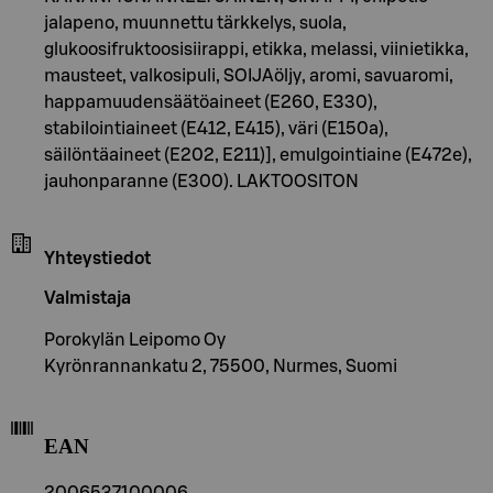
jalapeno, muunnettu tärkkelys, suola,
glukoosifruktoosisiirappi, etikka, melassi, viinietikka,
mausteet, valkosipuli, SOIJAöljy, aromi, savuaromi,
happamuudensäätöaineet (E260, E330),
stabilointiaineet (E412, E415), väri (E150a),
säilöntäaineet (E202, E211)], emulgointiaine (E472e),
jauhonparanne (E300). LAKTOOSITON
Yhteystiedot
Valmistaja
Porokylän Leipomo Oy
Kyrönrannankatu 2, 75500, Nurmes, Suomi
EAN