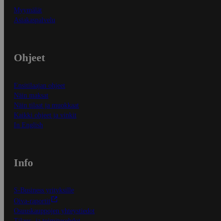
Myymälät
Asiakaspalvelu
Ohjeet
Ensitilaajan ohjeet
Näin maksat
Näin tilaat ja muokkaat
Kaikki ohjeet ja vinkit
In English
Info
S-Business yrityksille
Oiva-raportit
Osuuskauppojen yhteystiedot
Tilaus- ja toimitusehdot