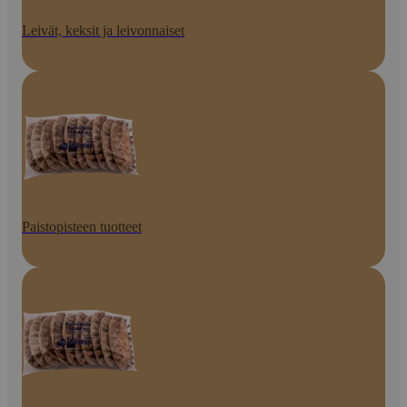
Leivät, keksit ja leivonnaiset
Paistopisteen tuotteet