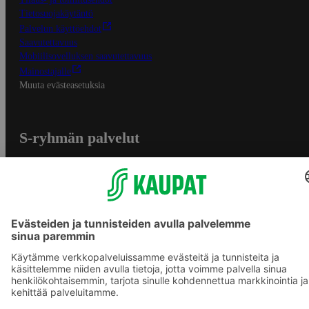
Tietosuojakäytäntö
Palvelun käyttöehdot
Saavutettavuus
Mobiilisovelluksen saavutettavuus
Mainostajalle
Muuta evästeasetuksia
S-ryhmän palvelut
S-ryhmä
Asiakasomistajuus
Yhteishyvä Ruoka -sovellus
S-ostoslista -sovellus
Prisma.fi
Sokos.fi
S-Pankki
Yhteishyvä
Sokos Hotels