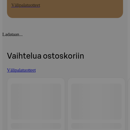
Välipalatuotteet
Ladataan...
Vaihtelua ostoskoriin
Välipalatuotteet
Ohita listaus