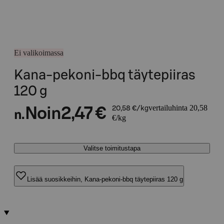
Ei valikoimassa
Kana-pekoni-bbq täytepiiras
120 g
vertailuhinta 20,58
Noin
2,47 €
20,58 €/kg
n.
€/kg
Valitse toimitustapa
Lisää suosikkeihin, Kana-pekoni-bbq täytepiiras 120 g