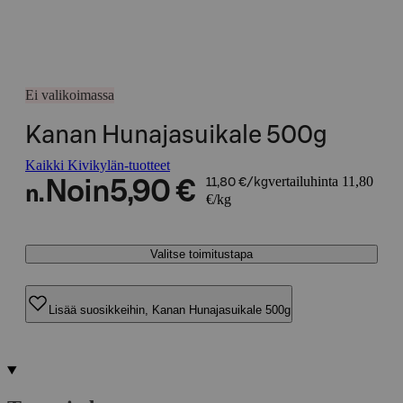
Ei valikoimassa
Kanan Hunajasuikale 500g
Kaikki Kivikylän-tuotteet
vertailuhinta 11,80
Noin
5,90 €
11,80 €/kg
n.
€/kg
Valitse toimitustapa
Lisää suosikkeihin, Kanan Hunajasuikale 500g