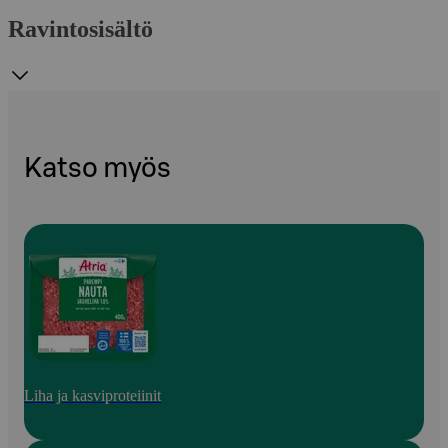
Ravintosisältö
Katso myös
Liha ja kasviproteiinit