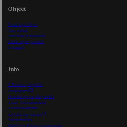
Ohjeet
Ensitilaajan ohjeet
Näin maksat
Näin tilaat ja muokkaat
Kaikki ohjeet ja vinkit
In English
Info
S-Business yrityksille
Oiva-raportit
Osuuskauppojen yhteystiedot
Tilaus- ja toimitusehdot
Tietosuojakäytäntö
Palvelun käyttöehdot
Saavutettavuus
Mobiilisovelluksen saavutettavuus