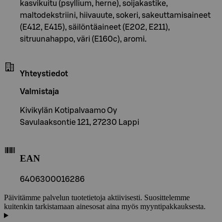
kasvikuitu (psyllium, herne), soijakastike,
maltodekstriini, hiivauute, sokeri, sakeuttamisaineet
(E412, E415), säilöntäaineet (E202, E211),
sitruunahappo, väri (E160c), aromi.
Yhteystiedot
Valmistaja
Kivikylän Kotipalvaamo Oy
Savulaaksontie 121, 27230 Lappi
EAN
6406300016286
Päivitämme palvelun tuotetietoja aktiivisesti. Suosittelemme
kuitenkin tarkistamaan ainesosat aina myös myyntipakkauksesta.