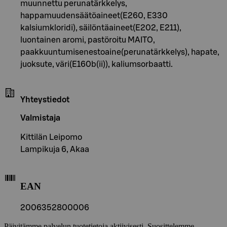
muunnettu perunatärkkelys,
happamuudensäätöaineet(E260, E330
kalsiumkloridi), säilöntäaineet(E202, E211),
luontainen aromi, pastöroitu MAITO,
paakkuuntumisenestoaine(perunatärkkelys), hapate,
juoksute, väri(E160b(ii)), kaliumsorbaatti.
Yhteystiedot
Valmistaja
Kittilän Leipomo
Lampikuja 6, Akaa
EAN
2006352800006
Päivitämme palvelun tuotetietoja aktiivisesti. Suosittelemme