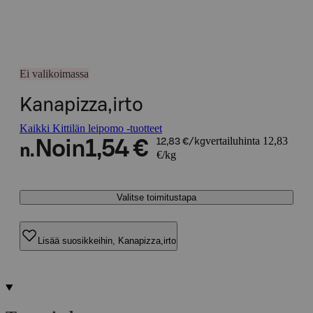
Ei valikoimassa
Kanapizza,irto
Kaikki Kittilän leipomo -tuotteet
vertailuhinta 12,83
Noin
1,54 €
12,83 €/kg
n.
€/kg
Valitse toimitustapa
Lisää suosikkeihin, Kanapizza,irto