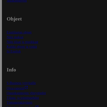
Asiakaspalvelu
Ohjeet
Ensitilaajan ohjeet
Näin maksat
Näin tilaat ja muokkaat
Kaikki ohjeet ja vinkit
In English
Info
S-Business yrityksille
Oiva-raportit
Osuuskauppojen yhteystiedot
Tilaus- ja toimitusehdot
Tietosuojakäytäntö