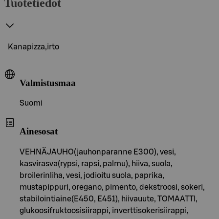
Tuotetiedot
Kanapizza,irto
Valmistusmaa
Suomi
Ainesosat
VEHNÄJAUHO(jauhonparanne E300), vesi,
kasvirasva(rypsi, rapsi, palmu), hiiva, suola,
broilerinliha, vesi, jodioitu suola, paprika,
mustapippuri, oregano, pimento, dekstroosi, sokeri,
stabilointiaine(E450, E451), hiivauute, TOMAATTI,
glukoosifruktoosisiirappi, inverttisokerisiirappi,