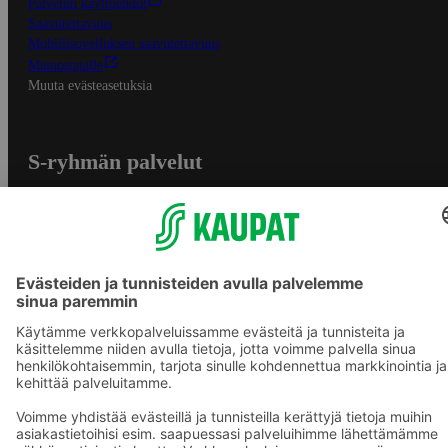
Palvelun käyttöehdot
Saavutettavuus
Mobiilisovelluksen saavutettavuus
Mainostajalle
Muuta evästeasetuksia
S-ryhmän palvelut
S-ryhmä
Asiakasomistajuus
Yhteishyvä Ruoka -sovellus
S-ostoslista -sovellus
Prisma.fi
Sokos.fi
S-Pankki
Yhteishyvä
Sokos Hotels
Raflaamo