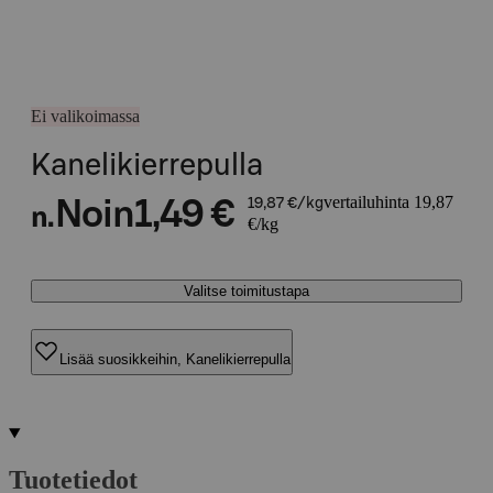
Ei valikoimassa
Kanelikierrepulla
vertailuhinta 19,87
Noin
1,49 €
19,87 €/kg
n.
€/kg
Valitse toimitustapa
Lisää suosikkeihin, Kanelikierrepulla
Tuotetiedot