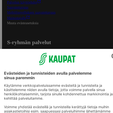
Palvelun käyttöehdot
Saavutettavuus
Mobiilisovelluksen saavutettavuus
Mainostajalle
Muuta evästeasetuksia
S-ryhmän palvelut
S-ryhmä
Asiakasomistajuus
Yhteishyvä Ruoka -sovellus
S-ostoslista -sovellus
Prisma.fi
Sokos.fi
S-Pankki
Yhteishyvä
Sokos Hotels
Raflaamo