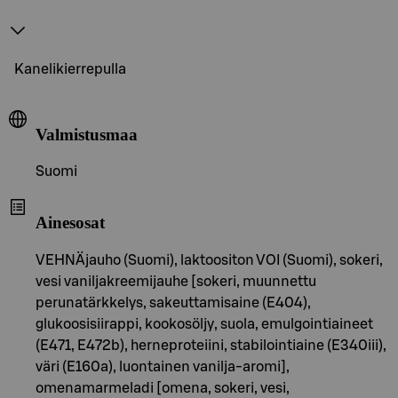
Kanelikierrepulla
Valmistusmaa
Suomi
Ainesosat
VEHNÄjauho (Suomi), laktoositon VOI (Suomi), sokeri,
vesi vaniljakreemijauhe [sokeri, muunnettu
perunatärkkelys, sakeuttamisaine (E404),
glukoosisiirappi, kookosöljy, suola, emulgointiaineet
(E471, E472b), herneproteiini, stabilointiaine (E340iii),
väri (E160a), luontainen vanilja-aromi],
omenamarmeladi [omena, sokeri, vesi,