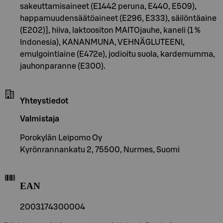
sakeuttamisaineet (E1442 peruna, E440, E509),
happamuudensäätöaineet (E296, E333), säilöntäaine
(E202)], hiiva, laktoositon MAITOjauhe, kaneli (1 %
Indonesia), KANANMUNA, VEHNÄGLUTEENI,
emulgointiaine (E472e), jodioitu suola, kardemumma,
jauhonparanne (E300).
Yhteystiedot
Valmistaja
Porokylän Leipomo Oy
Kyrönrannankatu 2, 75500, Nurmes, Suomi
EAN
2003174300004