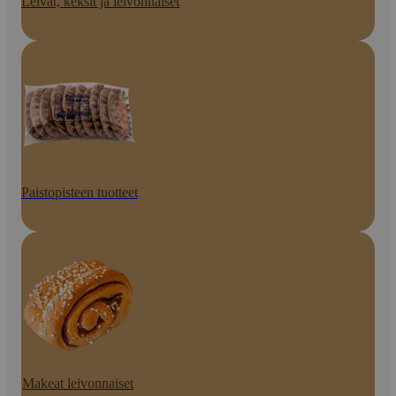
Leivät, keksit ja leivonnaiset
Paistopisteen tuotteet
Makeat leivonnaiset