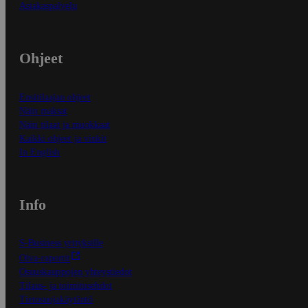
Asiakaspalvelu
Ohjeet
Ensitilaajan ohjeet
Näin maksat
Näin tilaat ja muokkaat
Kaikki ohjeet ja vinkit
In English
Info
S-Business yrityksille
Oiva-raportit
Osuuskauppojen yhteystiedot
Tilaus- ja toimitusehdot
Tietosuojakäytäntö