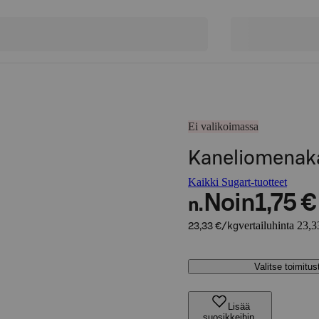
Ei valikoimassa
Kaneliomena
Kaikki Sugart-tuotteet
Noin
1,75 €
n.
vertailuhinta 23,3
23,33 €/kg
Valitse toimitu
Lisää
suosikkeihin,