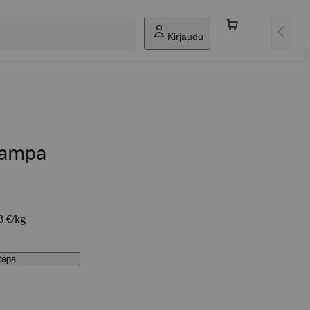
Kirjaudu
kampa
3 €/kg
stapa