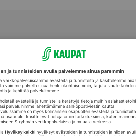
Makeat leivonnaiset