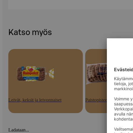
Katso myös
Leivät, keksit ja leivonnaiset
Paistopisteen tuotteet
Ladataan...