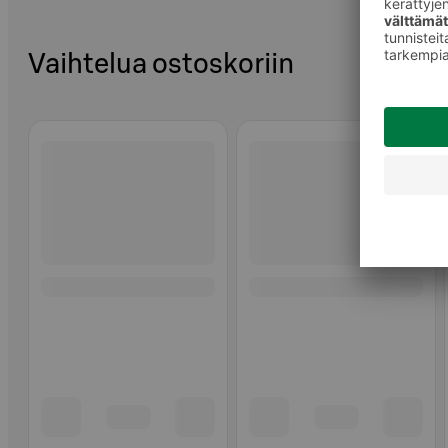
Vaihtelua ostoskoriin
Ohita listaus