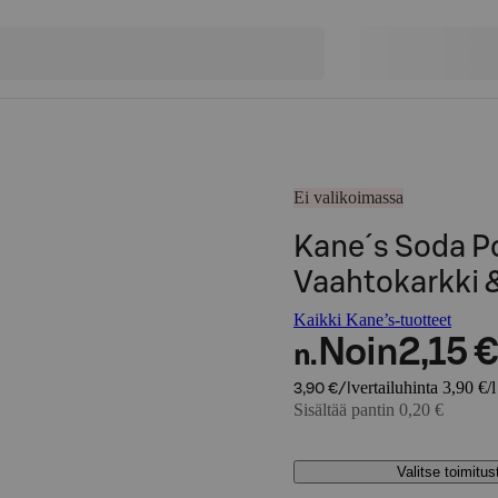
Ei valikoimassa
Kane´s Soda P
Vaahtokarkki &
Kaikki Kane’s-tuotteet
Noin
2,15 €
n.
vertailuhinta 3,90 €/l
3,90 €/l
Sisältää pantin 0,20 €
Valitse toimitu