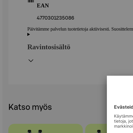
EAN
4770301235086
Päivitämme palvelun tuotetietoja aktiivisesti. Suositte
Ravintosisältö
Katso myös