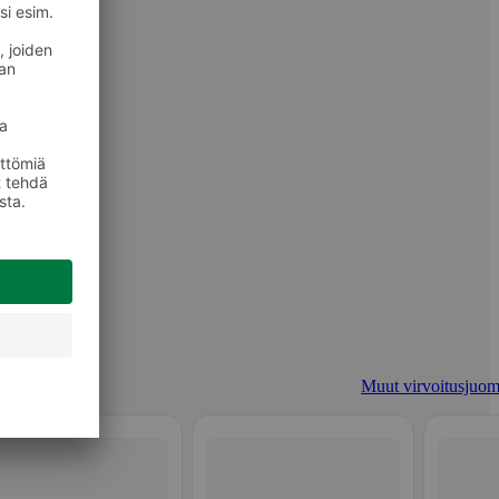
Muut virvoitusjuom