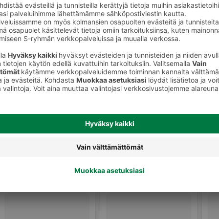
Muut virvoitusjuomat