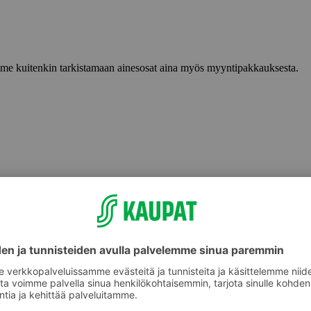
lemme kuitenkin tarkistamaan ainesosat aina myös myyntipakkauksesta.