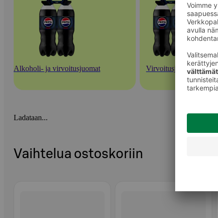
Alkoholi- ja virvoitusjuomat
Virvoitusjuomat
Ladataan...
Vaihtelua ostoskoriin
Ohita listaus