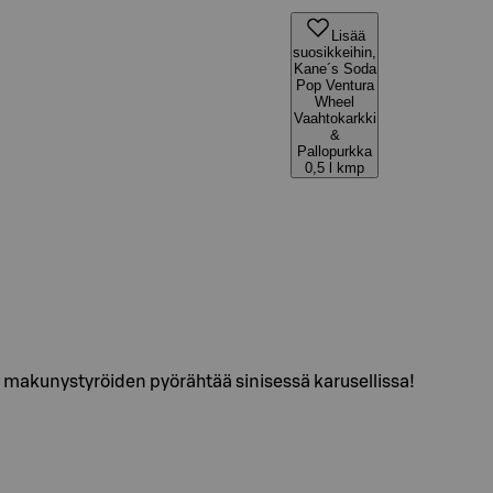
Lisää
suosikkeihin,
Kane´s Soda
Pop Ventura
Wheel
Vaahtokarkki
&
Pallopurkka
0,5 l kmp
 makunystyröiden pyörähtää sinisessä karusellissa!