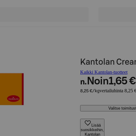
Kantolan Crea
Kaikki Kantolan-tuotteet
Noin
1,65 €
n.
vertailuhinta 8,25 
8,25 €/kg
Valitse toimitu
Lisää
suosikkeihin,
Kantolan