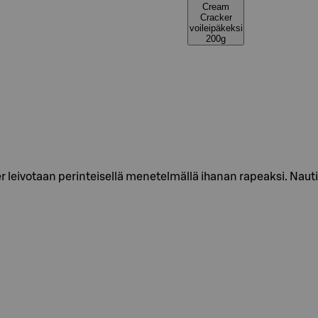
Cream
Cracker
voileipäkeksi
200g
r leivotaan perinteisellä menetelmällä ihanan rapeaksi. Naut