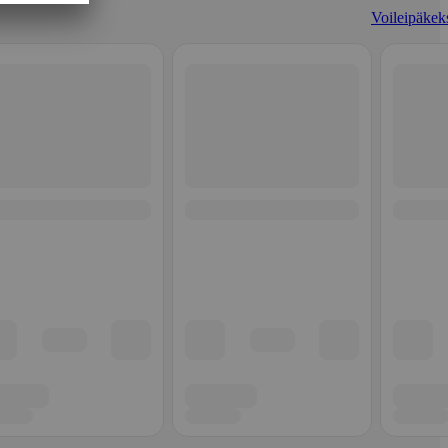
Voileipäkeks