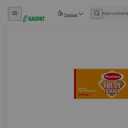
Hyppää sisältöön
Tuotteet