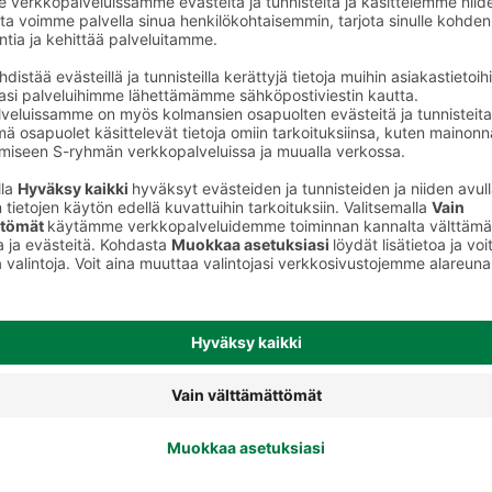
Voileipäkeksit