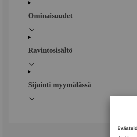
Ominaisuudet
Ravintosisältö
Sijainti myymälässä