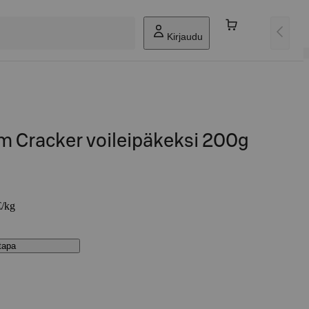
Kirjaudu
m Cracker voileipäkeksi 200g
€/kg
stapa