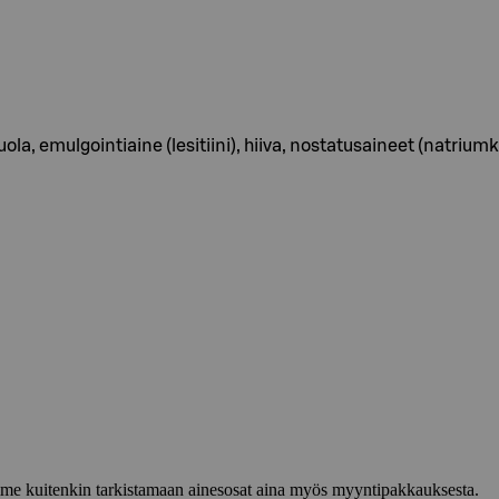
a, emulgointiaine (lesitiini), hiiva, nostatusaineet (natri
lemme kuitenkin tarkistamaan ainesosat aina myös myyntipakkauksesta.