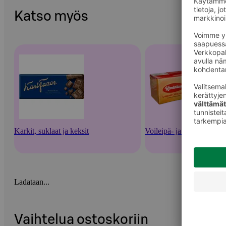
Katso myös
Karkit, suklaat ja keksit
Voileipä- ja suolakeksit
Ladataan...
Vaihtelua ostoskoriin