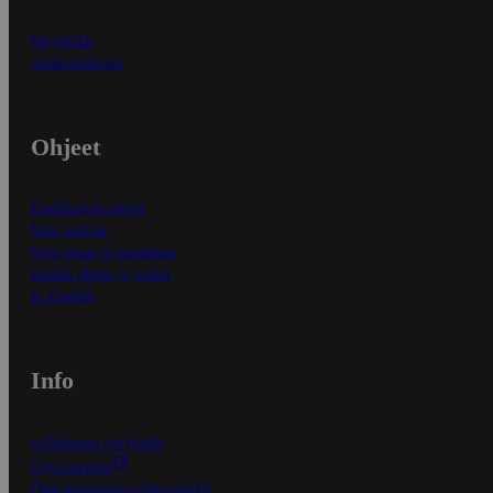
Myymälät
Asiakaspalvelu
Ohjeet
Ensitilaajan ohjeet
Näin maksat
Näin tilaat ja muokkaat
Kaikki ohjeet ja vinkit
In English
Info
S-Business yrityksille
Oiva-raportit
Osuuskauppojen yhteystiedot