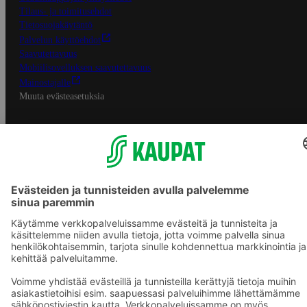
Tilaus- ja toimitusehdot
Tietosuojakäytäntö
Palvelun käyttöehdot
Saavutettavuus
Mobiilisovelluksen saavutettavuus
Mainostajalle
Muuta evästeasetuksia
S-ryhmän palvelut
S-ryhmä
Asiakasomistajuus
Yhteishyvä Ruoka -sovellus
S-ostoslista -sovellus
Prisma.fi
Sokos.fi
S-Pankki
Yhteishyvä