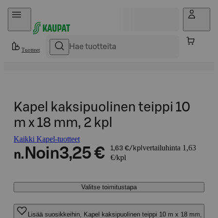
Hyppää sisältöön
Tuotteet
Kapel kaksipuolinen teippi 10
m x 18 mm, 2 kpl
Kaikki Kapel-tuotteet
vertailuhinta 1,63
Noin
3,25 €
1,63 €/kpl
n.
€/kpl
Valitse toimitustapa
Lisää suosikkeihin, Kapel kaksipuolinen teippi 10 m x 18 mm,