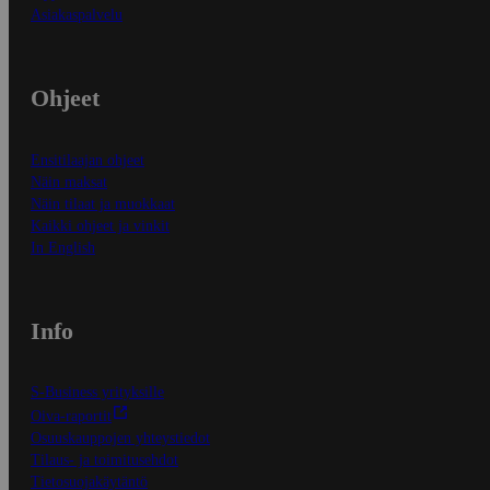
Asiakaspalvelu
Ohjeet
Ensitilaajan ohjeet
Näin maksat
Näin tilaat ja muokkaat
Kaikki ohjeet ja vinkit
In English
Info
S-Business yrityksille
Oiva-raportit
Osuuskauppojen yhteystiedot
Tilaus- ja toimitusehdot
Tietosuojakäytäntö