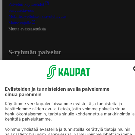
Palvelun käyttöehdot
Saavutettavuus
Mobiilisovelluksen saavutettavuus
Mainostajalle
Muuta evästeasetuksia
S-ryhmän palvelut
S-ryhmä
Asiakasomistajuus
Yhteishyvä Ruoka -sovellus
S-ostoslista -sovellus
Prisma.fi
Sokos.fi
S-Pankki
Yhteishyvä
Sokos Hotels
Raflaamo