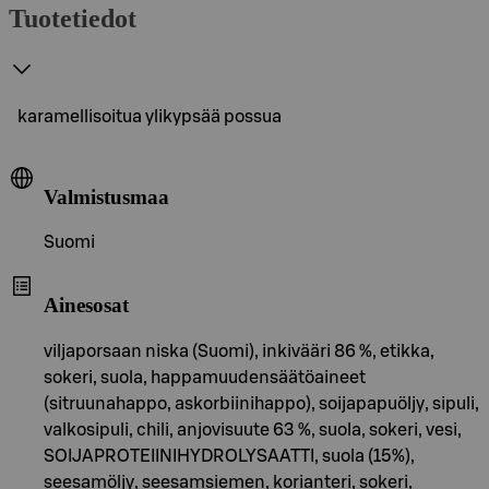
Tuotetiedot
karamellisoitua ylikypsää possua
Valmistusmaa
Suomi
Ainesosat
viljaporsaan niska (Suomi), inkivääri 86 %, etikka,
sokeri, suola, happamuudensäätöaineet
(sitruunahappo, askorbiinihappo), soijapapuöljy, sipuli,
valkosipuli, chili, anjovisuute 63 %, suola, sokeri, vesi,
SOIJAPROTEIINIHYDROLYSAATTI, suola (15%),
seesamöljy, seesamsiemen, korianteri, sokeri,