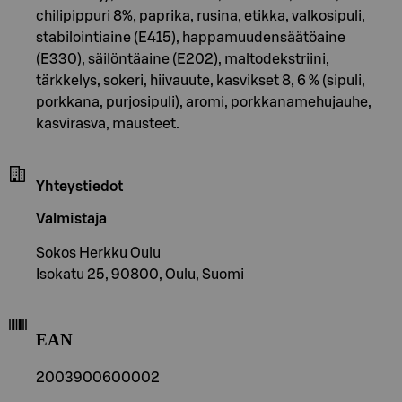
chilipippuri 8%, paprika, rusina, etikka, valkosipuli,
stabilointiaine (E415), happamuudensäätöaine
(E330), säilöntäaine (E202), maltodekstriini,
tärkkelys, sokeri, hiivauute, kasvikset 8, 6 % (sipuli,
porkkana, purjosipuli), aromi, porkkanamehujauhe,
kasvirasva, mausteet.
Yhteystiedot
Valmistaja
Sokos Herkku Oulu
Isokatu 25, 90800, Oulu, Suomi
EAN
2003900600002