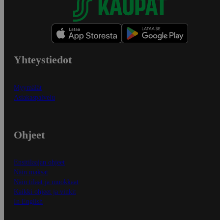
Yhteystiedot
Myymälät
Asiakaspalvelu
Ohjeet
Ensitilaajan ohjeet
Näin maksat
Näin tilaat ja muokkaat
Kaikki ohjeet ja vinkit
In English