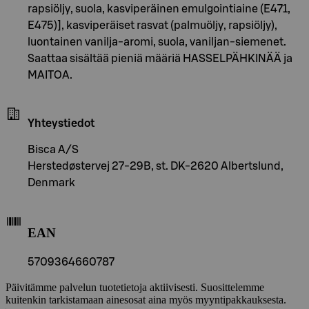
rapsiöljy, suola, kasviperäinen emulgointiaine (E471,
E475)], kasviperäiset rasvat (palmuöljy, rapsiöljy),
luontainen vanilja-aromi, suola, vaniljan-siemenet.
Saattaa sisältää pieniä määriä HASSELPÄHKINÄÄ ja
MAITOA.
Yhteystiedot
Bisca A/S
Herstedøstervej 27-29B, st. DK-2620 Albertslund,
Denmark
EAN
5709364660787
Päivitämme palvelun tuotetietoja aktiivisesti. Suosittelemme
kuitenkin tarkistamaan ainesosat aina myös myyntipakkauksesta.