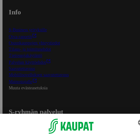
Info
S-Business yrityksille
Oiva-raportit
Osuuskauppojen yhteystiedot
Tilaus- ja toimitusehdot
Tietosuojakäytäntö
Palvelun käyttöehdot
Saavutettavuus
Mobiilisovelluksen saavutettavuus
Mainostajalle
Muuta evästeasetuksia
S-ryhmän palvelut
S-ryhmä
Asiakasomistajuus