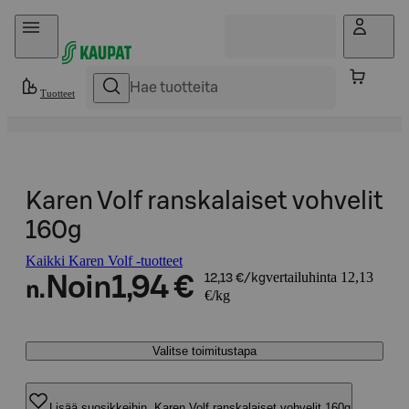
Hyppää sisältöön
Tuotteet
Karen Volf ranskalaiset vohvelit
160g
Kaikki Karen Volf -tuotteet
vertailuhinta 12,13
Noin
1,94 €
12,13 €/kg
n.
€/kg
Valitse toimitustapa
Lisää suosikkeihin, Karen Volf ranskalaiset vohvelit 160g