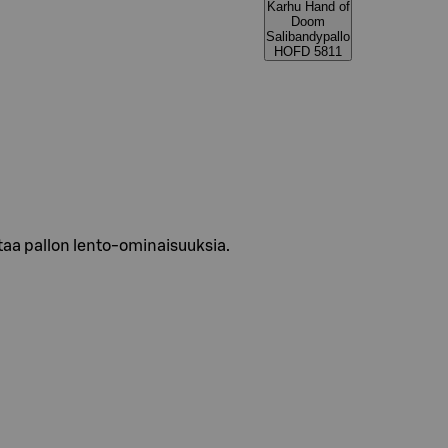
Karhu Hand of
Doom
Salibandypallo
HOFD 5811
taa pallon lento-ominaisuuksia.