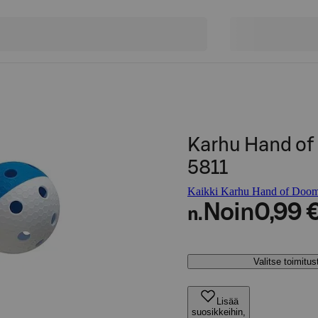
Karhu Hand of
5811
Kaikki Karhu Hand of Doom 
Noin
0,99 
n.
Valitse toimitu
Lisää
suosikkeihin,