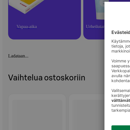
Vapaa-aika
Urheilutarvikkeet
Ladataan...
Vaihtelua ostoskoriin
Ohita listaus