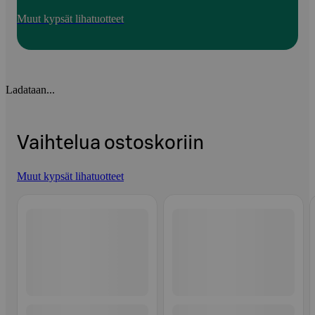
Muut kypsät lihatuotteet
Ladataan...
Vaihtelua ostoskoriin
Muut kypsät lihatuotteet
Ohita listaus