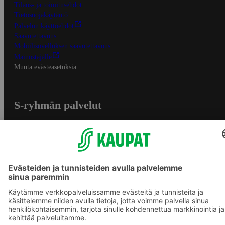
Tilaus- ja toimitusehdot
Tietosuojakäytäntö
Palvelun käyttöehdot
Saavutettavuus
Mobiilisovelluksen saavutettavuus
Mainostajalle
Muuta evästeasetuksia
S-ryhmän palvelut
S-ryhmä
Asiakasomistajuus
Yhteishyvä Ruoka -sovellus
S-ostoslista -sovellus
Prisma.fi
Sokos.fi
S-Pankki
Yhteishyvä
Sokos Hotels