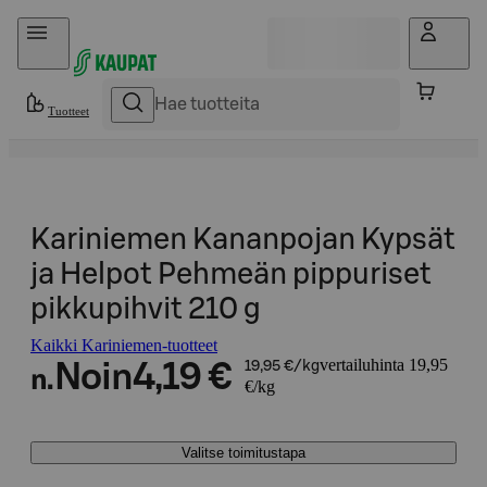
Hyppää sisältöön
Tuotteet
Kariniemen Kananpojan Kypsät
ja Helpot Pehmeän pippuriset
pikkupihvit 210 g
Kaikki Kariniemen-tuotteet
vertailuhinta 19,95
Noin
4,19 €
19,95 €/kg
n.
€/kg
Valitse toimitustapa