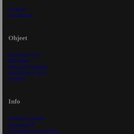
Myymälät
Asiakaspalvelu
Ohjeet
Ensitilaajan ohjeet
Näin maksat
Näin tilaat ja muokkaat
Kaikki ohjeet ja vinkit
In English
Info
S-Business yrityksille
Oiva-raportit
Osuuskauppojen yhteystiedot