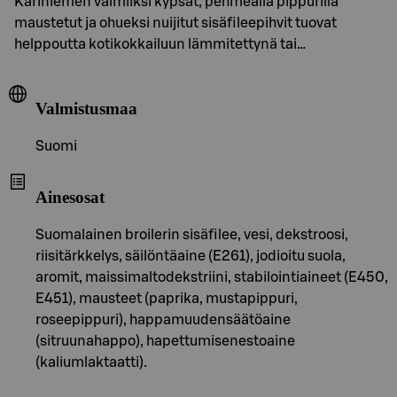
Kariniemen valmiiksi kypsät, pehmeällä pippurilla
maustetut ja ohueksi nuijitut sisäfileepihvit tuovat
helppoutta kotikokkailuun lämmitettynä tai…
Valmistusmaa
Suomi
Ainesosat
Suomalainen broilerin sisäfilee, vesi, dekstroosi,
riisitärkkelys, säilöntäaine (E261), jodioitu suola,
aromit, maissimaltodekstriini, stabilointiaineet (E450,
E451), mausteet (paprika, mustapippuri,
roseepippuri), happamuudensäätöaine
(sitruunahappo), hapettumisenestoaine
(kaliumlaktaatti).