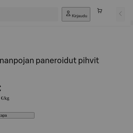
Kirjaudu
nanpojan paneroidut pihvit
€
 €/kg
stapa