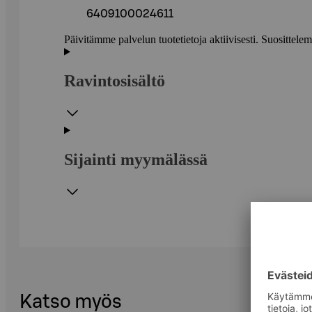
6409100024611
Päivitämme palvelun tuotetietoja aktiivisesti. Suositte
Ravintosisältö
Sijainti myymälässä
Katso myös