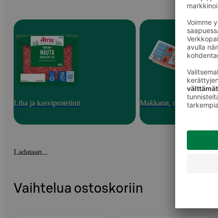
Liha ja kasviproteiinit
Makkarat, nakit ja pekoni
Ladataan...
Vaihtelua ostoskoriin
Ohita listaus