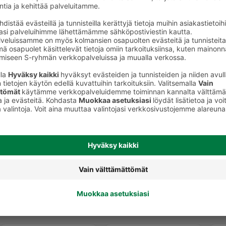
t
Kananugetit