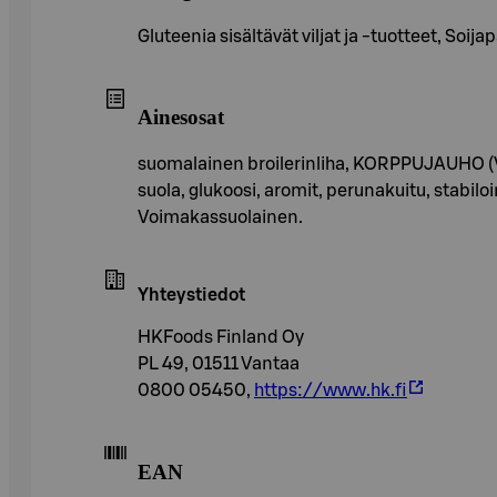
Gluteenia sisältävät viljat ja -tuotteet, Soij
Ainesosat
suomalainen broilerinliha, KORPPUJAUHO (VEH
suola, glukoosi, aromit, perunakuitu, stabilo
Voimakassuolainen.
Yhteystiedot
HKFoods Finland Oy
PL 49, 01511 Vantaa
0800 05450,
https://www.hk.fi
EAN