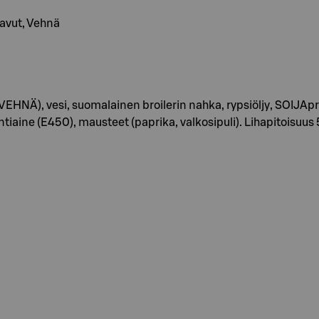
apavut, Vehnä
NÄ), vesi, suomalainen broilerin nahka, rypsiöljy, SOIJApro
intiaine (E450), mausteet (paprika, valkosipuli). Lihapitoisuu