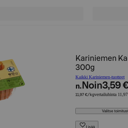
Kariniemen Ka
300g
Kaikki Kariniemen-tuotteet
Noin
3,59 
n.
vertailuhinta 11,97
11,97 €/kg
Valitse toimitu
Lisää