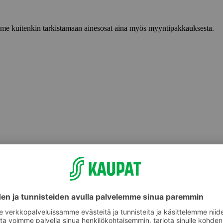
lemme kuitenkin tarkistamaan ainesosat aina myös myyntipakkauksesta.