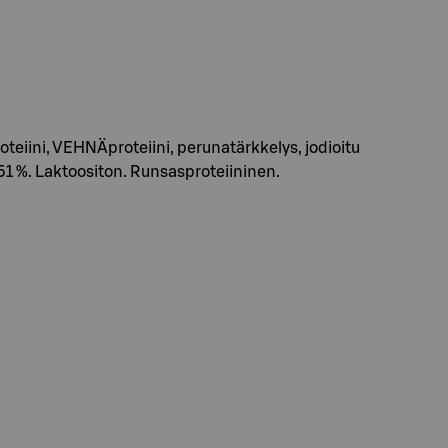
teiini, VEHNÄproteiini, perunatärkkelys, jodioitu
s 51 %. Laktoositon. Runsasproteiininen.