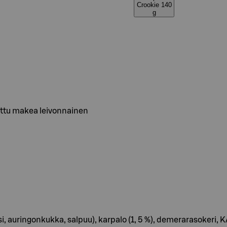
Crookie 140
g
ettu makea leivonnainen
apsi, auringonkukka, salpuu), karpalo (1, 5 %), demerarasoker