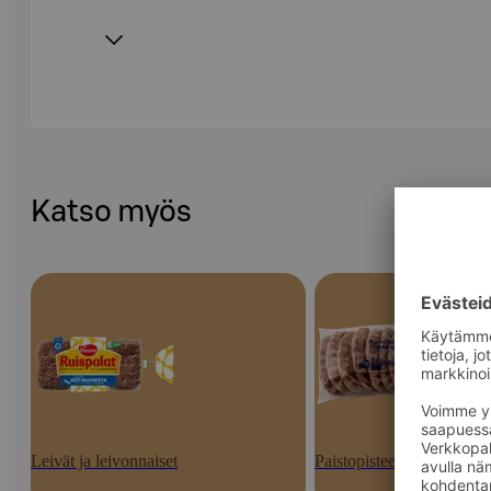
Katso myös
Leivät ja leivonnaiset
Paistopisteen tuotteet