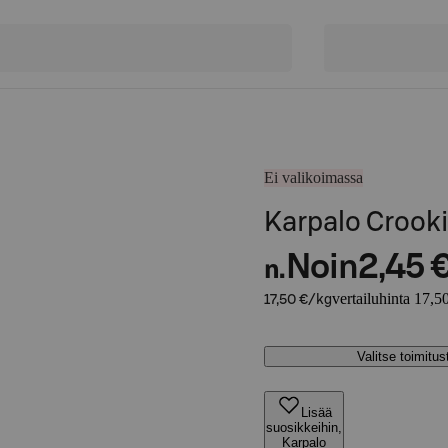
Ei valikoimassa
Karpalo Crooki
Noin
2,45 
n.
vertailuhinta 17,5
17,50 €/kg
Valitse toimitu
Lisää
suosikkeihin,
Karpalo