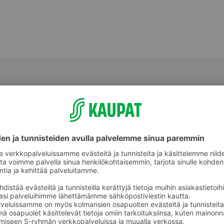
Makeat leivonnaiset