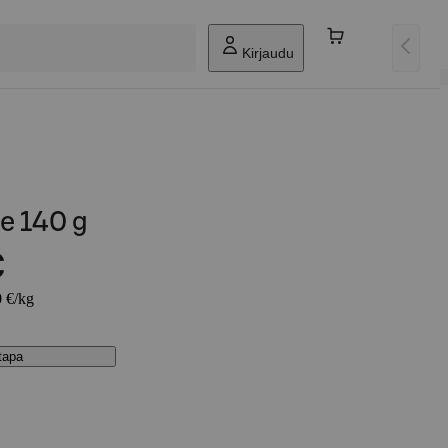
Kirjaudu
e 140 g
€
0 €/kg
stapa