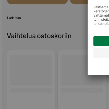
Ladataan...
Vaihtelua ostoskoriin
Ohita listaus