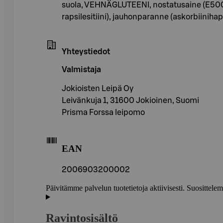
suola, VEHNÄGLUTEENI, nostatusaine (E500ii
rapsilesitiini), jauhonparanne (askorbiinihap
Yhteystiedot
Valmistaja
Jokioisten Leipä Oy
Leivänkuja 1, 31600 Jokioinen, Suomi
Prisma Forssa leipomo
EAN
2006903200002
Päivitämme palvelun tuotetietoja aktiivisesti. Suositte
Ravintosisältö