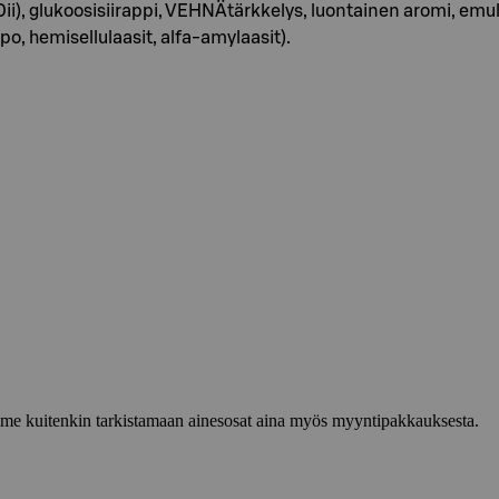
), glukoosisiirappi, VEHNÄtärkkelys, luontainen aromi, emulg
po, hemisellulaasit, alfa-amylaasit).
lemme kuitenkin tarkistamaan ainesosat aina myös myyntipakkauksesta.