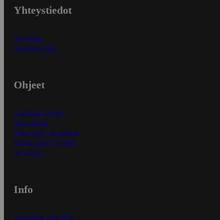
Yhteystiedot
Myymälät
Asiakaspalvelu
Ohjeet
Ensitilaajan ohjeet
Näin maksat
Näin tilaat ja muokkaat
Kaikki ohjeet ja vinkit
In English
Info
S-Business yrityksille