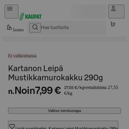
Hyppää sisältöön
Tuotteet
Ei valikoimassa
Kartanon Leipä
Mustikkamurokakku 290g
vertailuhinta 27,55
Noin
7,99 €
27,55 €/kg
n.
€/kg
Valitse toimitustapa
Lisää suosikkeihin, Kartanon Leipä Mustikkamurokakku 290g