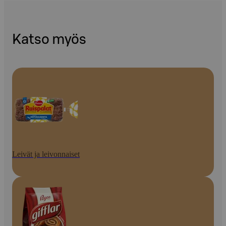
Katso myös
Leivät ja leivonnaiset