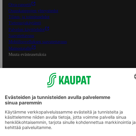
Oiva-raportit
Osuuskauppojen yhteystiedot
Tilaus- ja toimitusehdot
Tietosuojakäytäntö
Palvelun käyttöehdot
Saavutettavuus
Mobiilisovelluksen saavutettavuus
Mainostajalle
Muuta evästeasetuksia
S-ryhmän palvelut
S-ryhmä
Asiakasomistajuus
Yhteishyvä Ruoka -sovellus
S-ostoslista -sovellus
Prisma.fi
Sokos.fi
S-Pankki