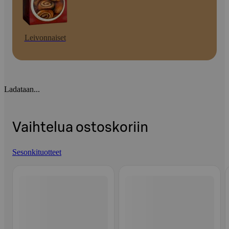
Leivonnaiset
Ladataan...
Vaihtelua ostoskoriin
Sesonkituotteet
Ohita listaus