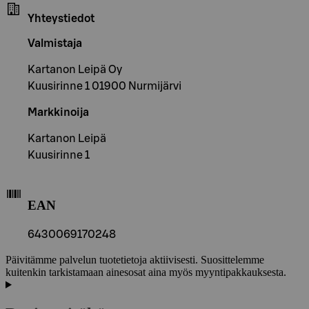
Yhteystiedot
Valmistaja
Kartanon Leipä Oy
Kuusirinne 1 01900 Nurmijärvi
Markkinoija
Kartanon Leipä
Kuusirinne 1
EAN
6430069170248
Päivitämme palvelun tuotetietoja aktiivisesti. Suosittelemme
kuitenkin tarkistamaan ainesosat aina myös myyntipakkauksesta.