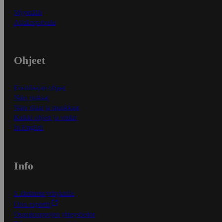
Myymälät
Asiakaspalvelu
Ohjeet
Ensitilaajan ohjeet
Näin maksat
Näin tilaat ja muokkaat
Kaikki ohjeet ja vinkit
In English
Info
S-Business yrityksille
Oiva-raportit
Osuuskauppojen yhteystiedot