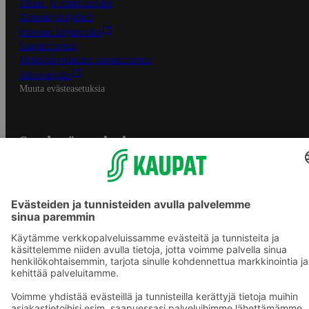
Tilaus- ja toimitusehdot
Tietosuojakäytäntö
Palvelun käyttöehdot
Saavutettavuus
Mobiilisovelluksen saavutettavuus
Mainostajalle
Muuta evästeasetuksia
S-ryhmän palvelut
S-ryhmä
Asiakasomistajuus
Yhteishyvä Ruoka -sovellus
S-ostoslista -sovellus
Prisma.fi
Sokos.fi
S-Pankki
Yhteishyvä
Sokos Hotels