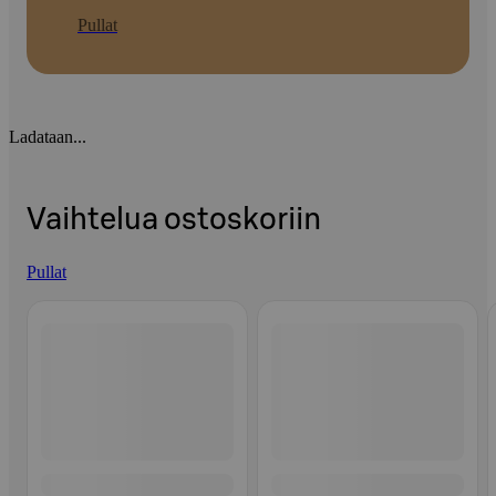
Pullat
Ladataan...
Vaihtelua ostoskoriin
Pullat
Ohita listaus