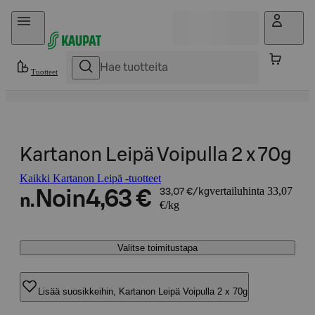
Hyppää sisältöön
Tuotteet
Kartanon Leipä Voipulla 2 x 70g
Kaikki Kartanon Leipä -tuotteet
vertailuhinta 33,07
Noin
4,63 €
33,07 €/kg
n.
€/kg
Valitse toimitustapa
Lisää suosikkeihin, Kartanon Leipä Voipulla 2 x 70g