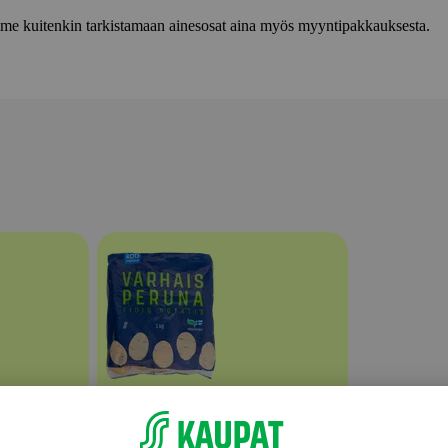
lemme kuitenkin tarkistamaan ainesosat aina myös myyntipakkauksesta.
Perunat