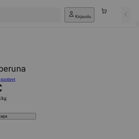
Kirjaudu
 peruna
tuotteet
€
€/kg
stapa