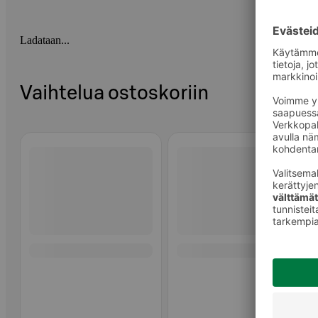
Ladataan...
Vaihtelua ostoskoriin
Ohita listaus