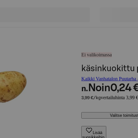
Ei valikoimassa
käsinkuokittu
Kaikki Vanhatalon Puutarha -
Noin
0,24 
n.
vertailuhinta 3,99 
3,99 €/kg
Valitse toimitu
Lisää
suosikkeihin,