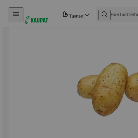
Hyppää sisältöön
Tuotteet