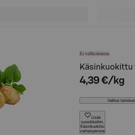
Ei valikoimassa
Käsinkuokittu
4,39 €/kg
Valitse toimitu
Lisää
suosikkeihin,
Käsinkuokittu
varhaisperuna