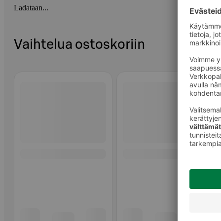
Ladataan...
Vaihtelua ostoskoriin
Ohita listaus