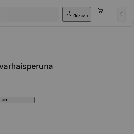
Kirjaudu
 varhaisperuna
stapa