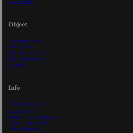
Asiakaspalvelu
Ohjeet
Ensitilaajan ohjeet
Näin maksat
Näin tilaat ja muokkaat
Kaikki ohjeet ja vinkit
In English
Info
S-Business yrityksille
Oiva-raportit
Osuuskauppojen yhteystiedot
Tilaus- ja toimitusehdot
Tietosuojakäytäntö