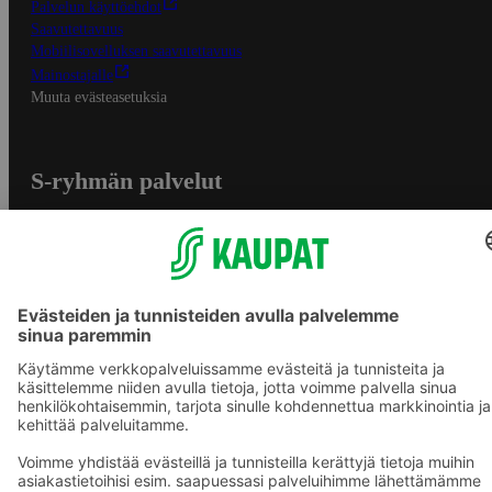
Palvelun käyttöehdot
Saavutettavuus
Mobiilisovelluksen saavutettavuus
Mainostajalle
Muuta evästeasetuksia
S-ryhmän palvelut
S-ryhmä
Asiakasomistajuus
Yhteishyvä Ruoka -sovellus
S-ostoslista -sovellus
Prisma.fi
Sokos.fi
S-Pankki
Yhteishyvä
Sokos Hotels
Raflaamo