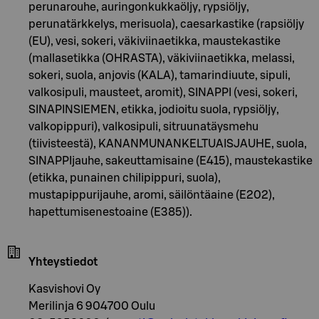
perunarouhe, auringonkukkaöljy, rypsiöljy,
perunatärkkelys, merisuola), caesarkastike (rapsiöljy
(EU), vesi, sokeri, väkiviinaetikka, maustekastike
(mallasetikka (OHRASTA), väkiviinaetikka, melassi,
sokeri, suola, anjovis (KALA), tamarindiuute, sipuli,
valkosipuli, mausteet, aromit), SINAPPI (vesi, sokeri,
SINAPINSIEMEN, etikka, jodioitu suola, rypsiöljy,
valkopippuri), valkosipuli, sitruunatäysmehu
(tiivisteestä), KANANMUNANKELTUAISJAUHE, suola,
SINAPPIjauhe, sakeuttamisaine (E415), maustekastike
(etikka, punainen chilipippuri, suola),
mustapippurijauhe, aromi, säilöntäaine (E202),
hapettumisenestoaine (E385)).
Yhteystiedot
Kasvishovi Oy
Merilinja 6 904700 Oulu