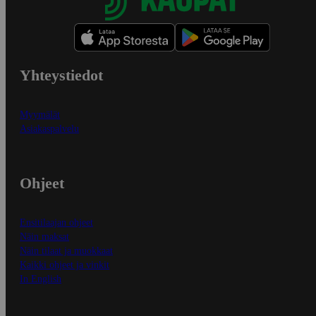
Yhteystiedot
Myymälät
Asiakaspalvelu
Ohjeet
Ensitilaajan ohjeet
Näin maksat
Näin tilaat ja muokkaat
Kaikki ohjeet ja vinkit
In English