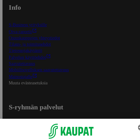
Info
S-Business yrityksille
Oiva-raportit
Osuuskauppojen yhteystiedot
Tilaus- ja toimitusehdot
Tietosuojakäytäntö
Palvelun käyttöehdot
Saavutettavuus
Mobiilisovelluksen saavutettavuus
Mainostajalle
Muuta evästeasetuksia
S-ryhmän palvelut
S-ryhmä
Asiakasomistajuus
Yhteishyvä Ruoka -sovellus