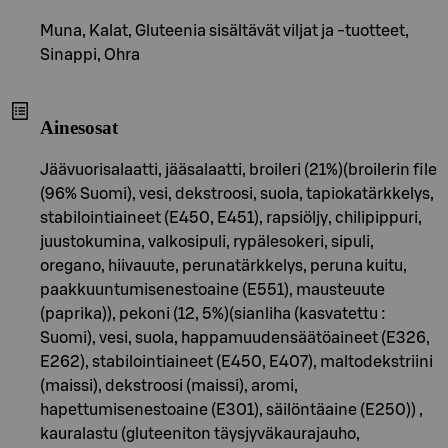
Muna, Kalat, Gluteenia sisältävät viljat ja -tuotteet,
Sinappi, Ohra
Ainesosat
Jäävuorisalaatti, jääsalaatti, broileri (21%)(broilerin file
(96% Suomi), vesi, dekstroosi, suola, tapiokatärkkelys,
stabilointiaineet (E450, E451), rapsiöljy, chilipippuri,
juustokumina, valkosipuli, rypälesokeri, sipuli,
oregano, hiivauute, perunatärkkelys, peruna kuitu,
paakkuuntumisenestoaine (E551), mausteuute
(paprika)), pekoni (12, 5%)(sianliha (kasvatettu :
Suomi), vesi, suola, happamuudensäätöaineet (E326,
E262), stabilointiaineet (E450, E407), maltodekstriini
(maissi), dekstroosi (maissi), aromi,
hapettumisenestoaine (E301), säilöntäaine (E250)) ,
kauralastu (gluteeniton täysjyväkaurajauho,