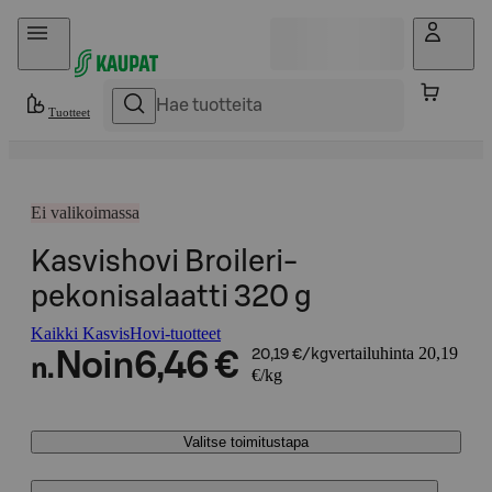
Hyppää sisältöön
Tuotteet
Ei valikoimassa
Kasvishovi Broileri-
pekonisalaatti 320 g
Kaikki KasvisHovi-tuotteet
vertailuhinta 20,19
Noin
6,46 €
20,19 €/kg
n.
€/kg
Valitse toimitustapa