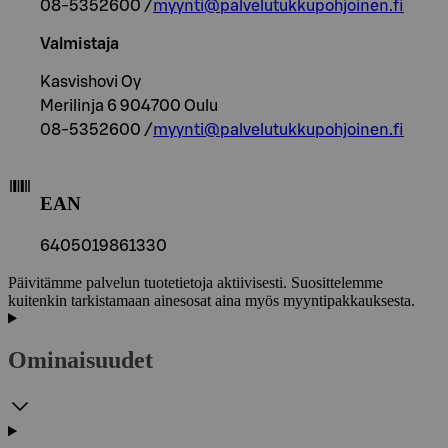
08-5352600 /
myynti@palvelutukkupohjoinen.fi
Valmistaja
Kasvishovi Oy
Merilinja 6 904700 Oulu
08-5352600 /
myynti@palvelutukkupohjoinen.fi
EAN
6405019861330
Päivitämme palvelun tuotetietoja aktiivisesti. Suosittelemme
kuitenkin tarkistamaan ainesosat aina myös myyntipakkauksesta.
Ominaisuudet