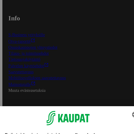
Info
S-Business yrityksille
Oiva-raportit
Osuuskauppojen yhteystiedot
Tilaus- ja toimitusehdot
Tietosuojakäytäntö
Palvelun käyttöehdot
Saavutettavuus
Mobiilisovelluksen saavutettavuus
Mainostajalle
Muuta evästeasetuksia
S-ryhmän palvelut
S-ryhmä