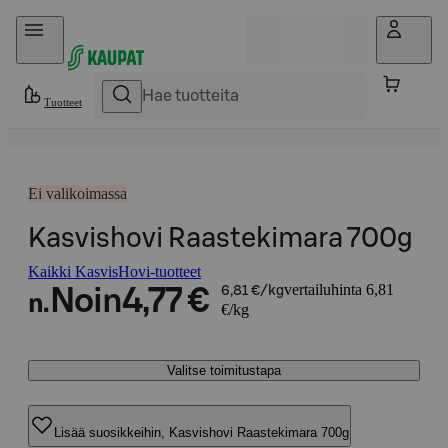
Hyppää sisältöön
Tuotteet
Ei valikoimassa
Kasvishovi Raastekimara 700g
Kaikki KasvisHovi-tuotteet
vertailuhinta 6,81
Noin
4,77 €
6,81 €/kg
n.
€/kg
Valitse toimitustapa
Lisää suosikkeihin, Kasvishovi Raastekimara 700g