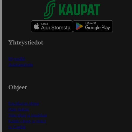
Yhteystiedot
Myymälät
Asiakaspalvelu
Ohjeet
Ensitilaajan ohjeet
Näin maksat
Näin tilaat ja muokkaat
Kaikki ohjeet ja vinkit
In English