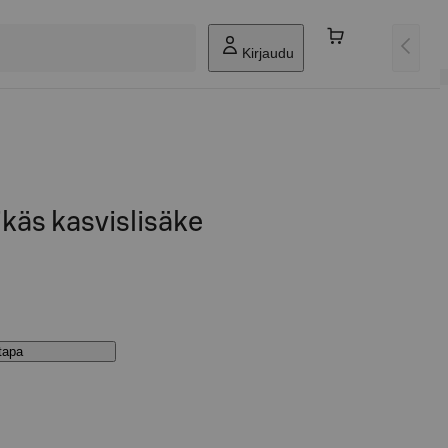
Kirjaudu
ikäs kasvislisäke
stapa