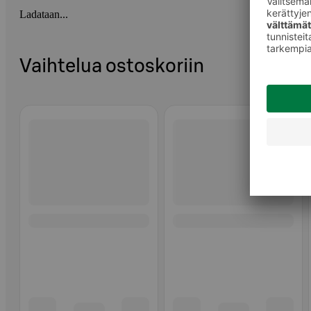
Ladataan...
Vaihtelua ostoskoriin
Ohita listaus