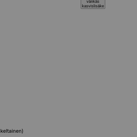
värikäs
kasvislisäke
 keltainen)