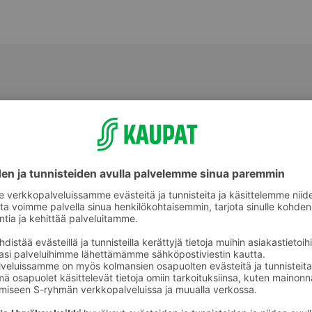
Valmiit ateriat ja aterian osat