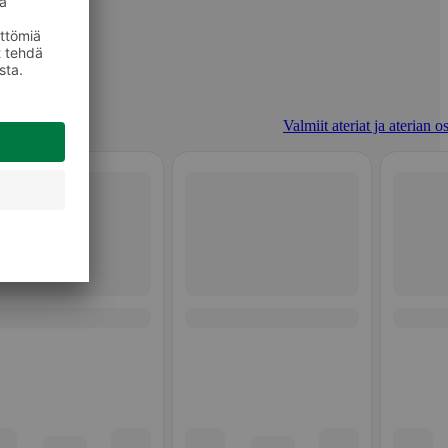
Valmiit ateriat ja aterian o