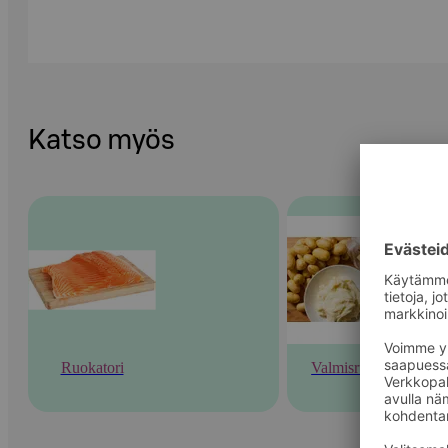
Katso myös
Ruokatori
Valmisruoka