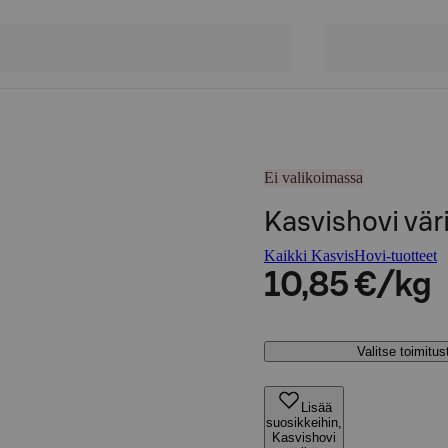
Ei valikoimassa
Kasvishovi vär
Kaikki KasvisHovi-tuotteet
10,85 €/kg
Valitse toimitu
Lisää
suosikkeihin,
Kasvishovi