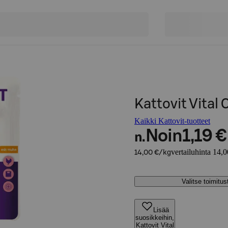
Kattovit Vital 
Kaikki Kattovit-tuotteet
Noin
1,19 €
n.
vertailuhinta 14,
14,00 €/kg
Valitse toimitu
Lisää
suosikkeihin,
Kattovit Vital