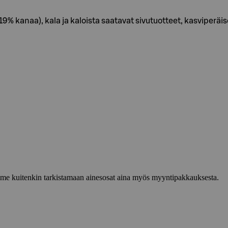
9% kanaa), kala ja kaloista saatavat sivutuotteet, kasviperäise
lemme kuitenkin tarkistamaan ainesosat aina myös myyntipakkauksesta.