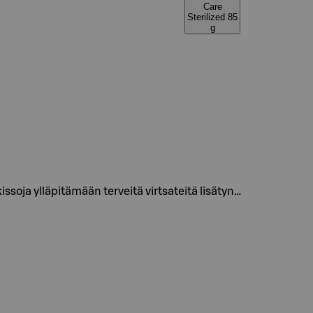
Care
Sterilized 85
g
kissoja ylläpitämään terveitä virtsateitä lisätyn…