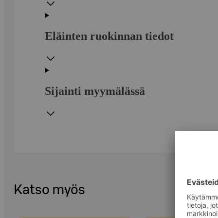
Eläinten ruokinnan tiedot
Sijainti myymälässä
Katso myös