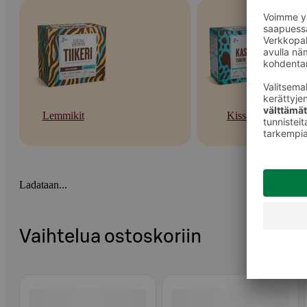
Lemmikit
Kissat
Ladataan...
Vaihtelua ostoskoriin
Ohita listaus