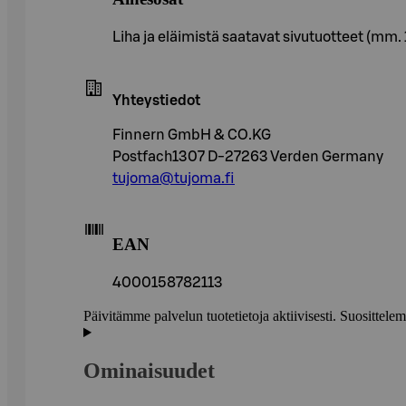
Liha ja eläimistä saatavat sivutuotteet (mm. 1
Yhteystiedot
Finnern GmbH & CO.KG
Postfach1307 D-27263 Verden Germany
tujoma@tujoma.fi
EAN
4000158782113
Päivitämme palvelun tuotetietoja aktiivisesti. Suositte
Ominaisuudet