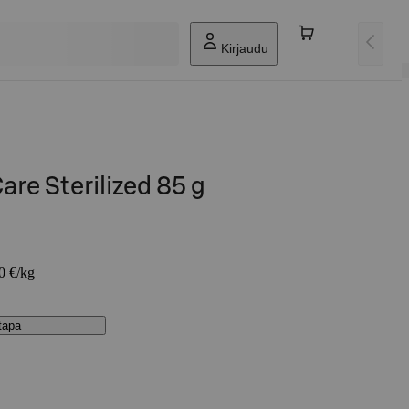
Kirjaudu
Care Sterilized 85 g
00 €/kg
stapa