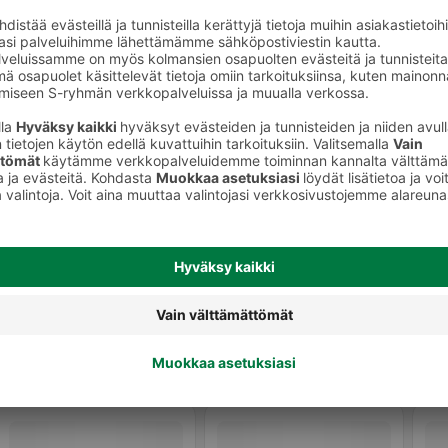
Kissan märkäruoka