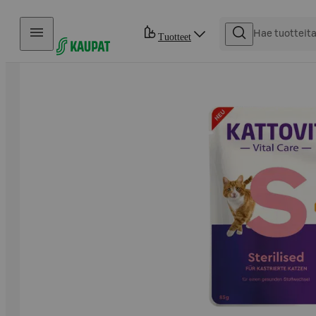
Hyppää sisältöön
Tuotteet