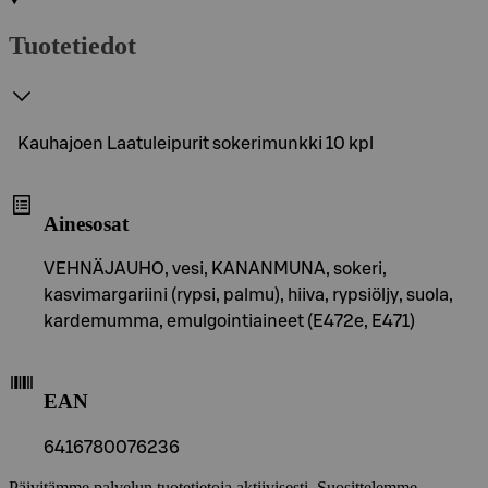
Tuotetiedot
Kauhajoen Laatuleipurit sokerimunkki 10 kpl
Ainesosat
VEHNÄJAUHO, vesi, KANANMUNA, sokeri,
kasvimargariini (rypsi, palmu), hiiva, rypsiöljy, suola,
kardemumma, emulgointiaineet (E472e, E471)
EAN
6416780076236
Päivitämme palvelun tuotetietoja aktiivisesti. Suosittelemme