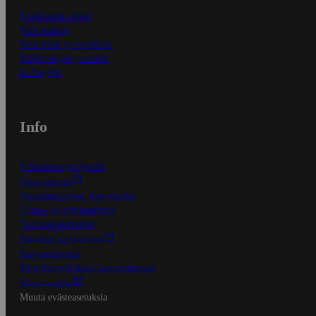
Ensitilaajan ohjeet
Näin maksat
Näin tilaat ja muokkaat
Kaikki ohjeet ja vinkit
In English
Info
S-Business yrityksille
Oiva-raportit
Osuuskauppojen yhteystiedot
Tilaus- ja toimitusehdot
Tietosuojakäytäntö
Palvelun käyttöehdot
Saavutettavuus
Mobiilisovelluksen saavutettavuus
Mainostajalle
Muuta evästeasetuksia