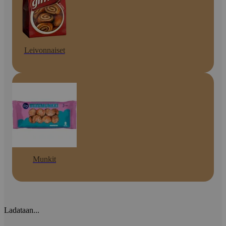
Leivonnaiset
Munkit
Ladataan...