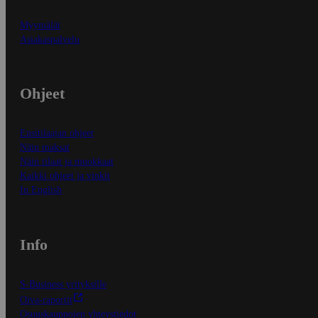
Myymälät
Asiakaspalvelu
Ohjeet
Ensitilaajan ohjeet
Näin maksat
Näin tilaat ja muokkaat
Kaikki ohjeet ja vinkit
In English
Info
S-Business yrityksille
Oiva-raportit
Osuuskauppojen yhteystiedot