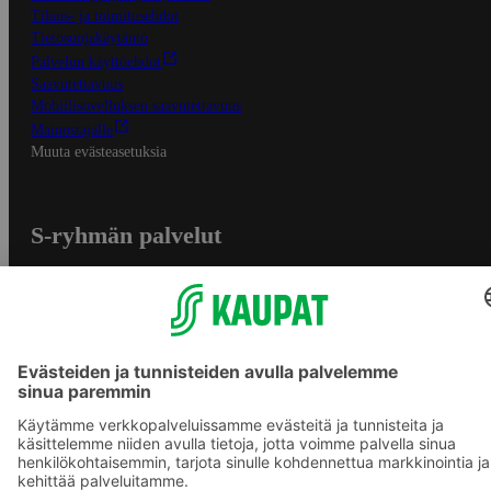
Tilaus- ja toimitusehdot
Tietosuojakäytäntö
Palvelun käyttöehdot
Saavutettavuus
Mobiilisovelluksen saavutettavuus
Mainostajalle
Muuta evästeasetuksia
S-ryhmän palvelut
S-ryhmä
Asiakasomistajuus
Yhteishyvä Ruoka -sovellus
S-ostoslista -sovellus
Prisma.fi
Sokos.fi
S-Pankki
Yhteishyvä