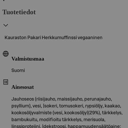
Tuotetiedot
Kauraston Pakari Herkkumuffinssi vegaaninen
Valmistusmaa
Suomi
Ainesosat
Jauhoseos (riisijauho, maissijauho, perunajauho,
psyllium), vesi, |sokeri, tomusokeri, rypsiöljy, kaakao,
kookosöljyvalmiste (vesi, kookosöljy|(29%), tärkkelys,
bambukuitu, modifioitu tärkkelys, merisuola,
linssiproteiini, |dekstroosi, happamuudensäätöaine: