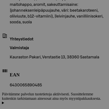
maitohappo, aromit, sakeuttamisaine:
|johanneksenleipäpuujauhe, väri: beetakaroteeni,
oliiviuute, b12-vitamiini), |leivinjauhe, vanilliinisokeri,
sooda, suola
Yhteystiedot
Valmistaja
Kauraston Pakari, Verstastie 13, 38360 Sastamala
EAN
6430065890485
Päivitämme palvelun tuotetietoja aktiivisesti. Suosittelemme
kuitenkin tarkistamaan ainesosat aina myös myyntipakkauksesta.