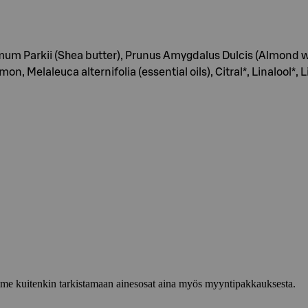
rmum Parkii (Shea butter), Prunus Amygdalus Dulcis (Almond 
n, Melaleuca alternifolia (essential oils), Citral*, Linalool*, 
lemme kuitenkin tarkistamaan ainesosat aina myös myyntipakkauksesta.