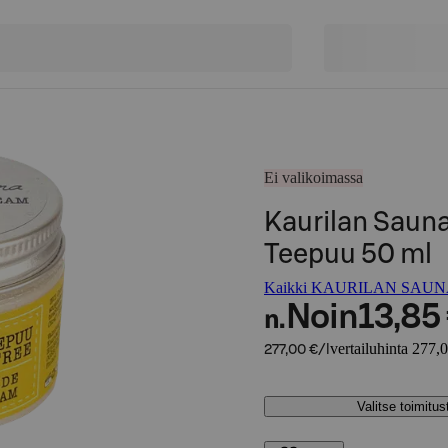
Ei valikoimassa
Kaurilan Saun
Teepuu 50 ml
Kaikki KAURILAN SAUNA -
Noin
13,85
n.
vertailuhinta 277,0
277,00 €/l
Valitse toimitu