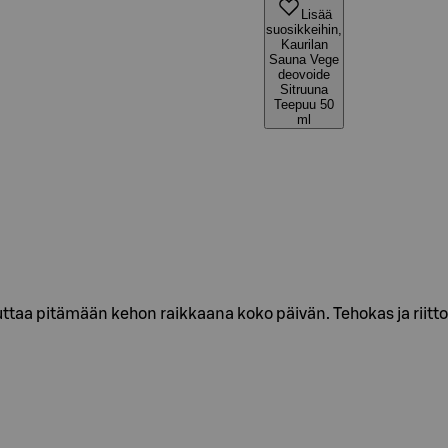
Lisää
suosikkeihin,
Kaurilan
Sauna Vege
deovoide
Sitruuna
Teepuu 50
ml
aa pitämään kehon raikkaana koko päivän. Tehokas ja riittois