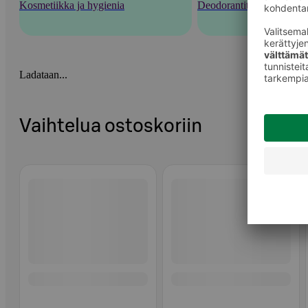
Kosmetiikka ja hygienia
Deodorantit ja tuoksut
Ladataan...
Vaihtelua ostoskoriin
Ohita listaus