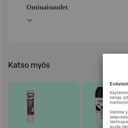
Ominaisuudet
Katso myös