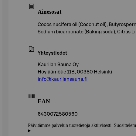
Ainesosat
Cocos nucifera oil (Coconut oil), Butyrospe
Sodium bicarbonate (Baking soda), Citrus Limo
Yhteystiedot
Kaurilan Sauna Oy
Höyläämötie 11B, 00380 Helsinki
info@kaurilansauna.fi
EAN
6430072580560
Päivitämme palvelun tuotetietoja aktiivisesti. Suositte