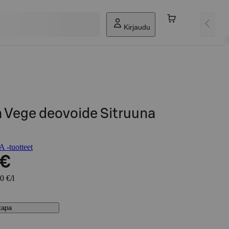
Kirjaudu
a Vege deovoide Sitruuna
tuotteet
 €
0 €/l
stapa