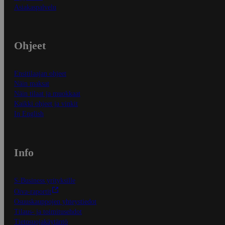
Asiakaspalvelu
Ohjeet
Ensitilaajan ohjeet
Näin maksat
Näin tilaat ja muokkaat
Kaikki ohjeet ja vinkit
In English
Info
S-Business yrityksille
Oiva-raportit
Osuuskauppojen yhteystiedot
Tilaus- ja toimitusehdot
Tietosuojakäytäntö