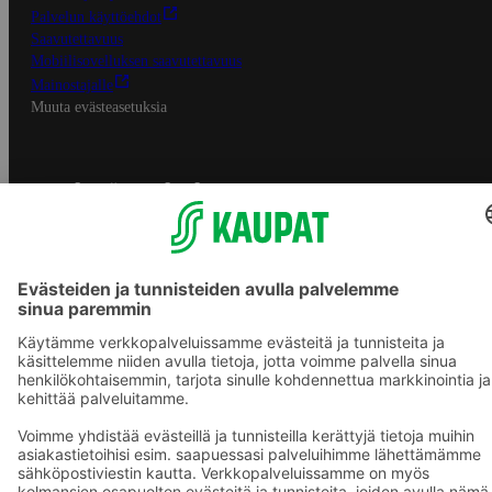
Palvelun käyttöehdot
Saavutettavuus
Mobiilisovelluksen saavutettavuus
Mainostajalle
Muuta evästeasetuksia
S-ryhmän palvelut
S-ryhmä
Asiakasomistajuus
Yhteishyvä Ruoka -sovellus
S-ostoslista -sovellus
Prisma.fi
Sokos.fi
S-Pankki
Yhteishyvä
Sokos Hotels
Raflaamo