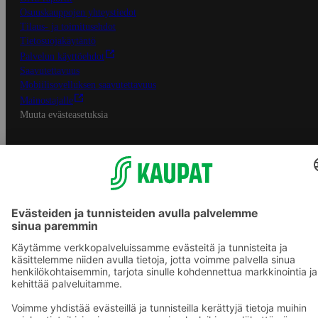
Osuuskauppojen yhteystiedot
Tilaus- ja toimitusehdot
Tietosuojakäytäntö
Palvelun käyttöehdot
Saavutettavuus
Mobiilisovelluksen saavutettavuus
Mainostajalle
Muuta evästeasetuksia
S-ryhmän palvelut
S-ryhmä
Asiakasomistajuus
Yhteishyvä Ruoka -sovellus
S-ostoslista -sovellus
Prisma.fi
Sokos.fi
S-Pankki