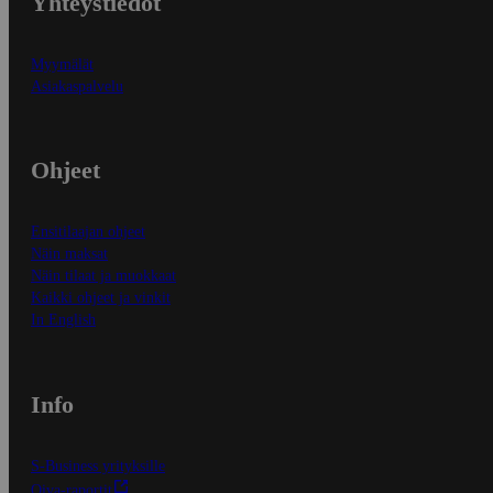
Yhteystiedot
Myymälät
Asiakaspalvelu
Ohjeet
Ensitilaajan ohjeet
Näin maksat
Näin tilaat ja muokkaat
Kaikki ohjeet ja vinkit
In English
Info
S-Business yrityksille
Oiva-raportit