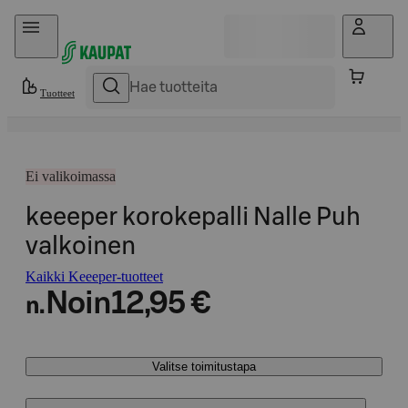
Hyppää sisältöön
Tuotteet
Ei valikoimassa
keeeper korokepalli Nalle Puh
valkoinen
Kaikki Keeeper-tuotteet
Noin
12,95 €
n.
Valitse toimitustapa