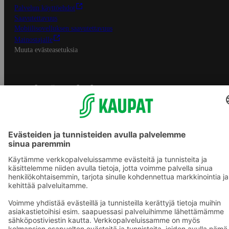
Palvelun käyttöehdot
Saavutettavuus
Mobiilisovelluksen saavutettavuus
Mainostajalle
Muuta evästeasetuksia
S-ryhmän palvelut
S-ryhmä
Asiakasomistajuus
Yhteishyvä Ruoka -sovellus
S-ostoslista -sovellus
Prisma.fi
Sokos.fi
S-Pankki
Yhteishyvä
Sokos Hotels
Raflaamo