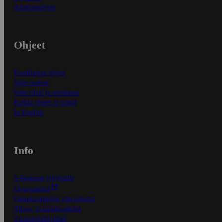
Asiakaspalvelu
Ohjeet
Ensitilaajan ohjeet
Näin maksat
Näin tilaat ja muokkaat
Kaikki ohjeet ja vinkit
In English
Info
S-Business yrityksille
Oiva-raportit
Osuuskauppojen yhteystiedot
Tilaus- ja toimitusehdot
Tietosuojakäytäntö