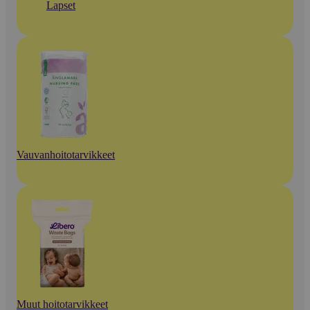
Lapset
Vauvanhoitotarvikkeet
Muut hoitotarvikkeet