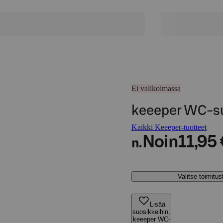
Ei valikoimassa
keeeper WC-su
Kaikki Keeeper-tuotteet
Noin
11,95 
n.
Valitse toimitu
Lisää
suosikkeihin,
keeeper WC-