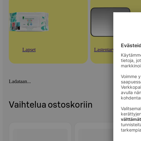
Lapset
Lastentarvikkeet
Ladataan...
Vaihtelua ostoskoriin
Ohita listaus