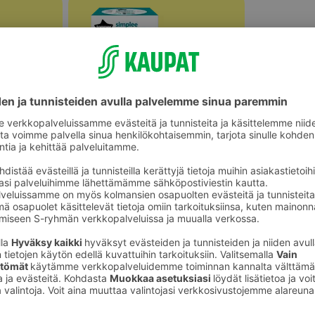
Lasten kylpyhuonetuotteet