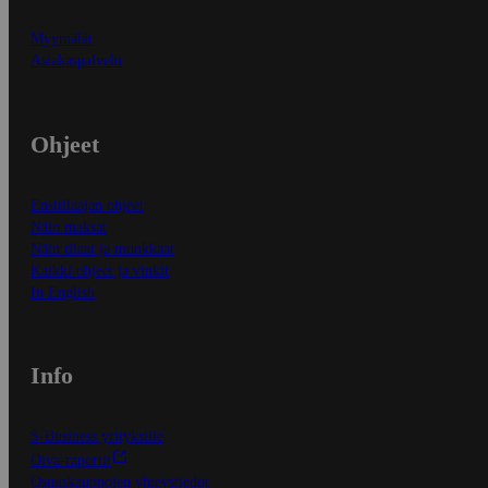
Myymälät
Asiakaspalvelu
Ohjeet
Ensitilaajan ohjeet
Näin maksat
Näin tilaat ja muokkaat
Kaikki ohjeet ja vinkit
In English
Info
S-Business yrityksille
Oiva-raportit
Osuuskauppojen yhteystiedot