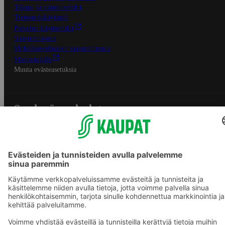
Tilaus- ja toimitusehdot
Tietosuojakäytäntö
Palvelun käyttöehdot
Saavutettavuus
Mobiilisovelluksen saavutettavuus
Mainostajalle
Muuta evästeasetuksia
S-ryhmän palvelut
S-ryhmä
Asiakasomistajuus
Yhteishyvä Ruoka -sovellus
S-ostoslista -sovellus
Prisma.fi
Sokos.fi
S-Pankki
Yhteishyvä