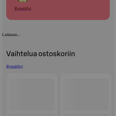
Rypsiöljyt
Ladataan...
Vaihtelua ostoskoriin
Rypsiöljyt
Ohita listaus