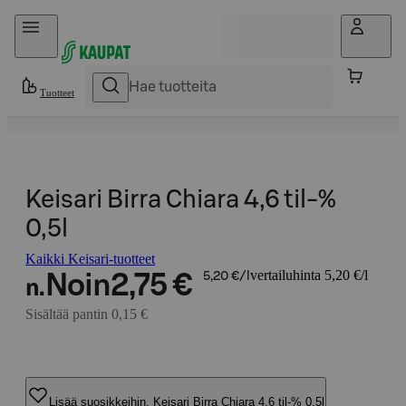
Hyppää sisältöön
Tuotteet
Keisari Birra Chiara 4,6 til-%
0,5l
Kaikki Keisari-tuotteet
vertailuhinta 5,20 €/l
Noin
2,75 €
5,20 €/l
n.
Sisältää pantin 0,15 €
Lisää suosikkeihin, Keisari Birra Chiara 4,6 til-% 0,5l