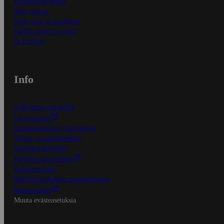
Ensitilaajan ohjeet
Näin maksat
Näin tilaat ja muokkaat
Kaikki ohjeet ja vinkit
In English
Info
S-Business yrityksille
Oiva-raportit
Osuuskauppojen yhteystiedot
Tilaus- ja toimitusehdot
Tietosuojakäytäntö
Palvelun käyttöehdot
Saavutettavuus
Mobiilisovelluksen saavutettavuus
Mainostajalle
Muuta evästeasetuksia