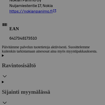
Nokian Panimo Oy
Nuijamiestentie 17, Nokia
https://nokianpanimo.fi
EAN
6417348173510
Päivitämme palvelun tuotetietoja aktiivisesti. Suosittelemme
kuitenkin tarkistamaan ainesosat aina myös myyntipakkauksesta.
Ravintosisältö
Sijainti myymälässä