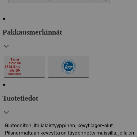
Pakkausmerkinnät
Tämä
tuote on
18
kielletty
alle 18-
vuotiailta
Tuotetiedot
Gluteeniton, italialaistyyppinen, kevyt lager-olut.
Pilsnermaltaan keveyttä on täydennetty maissilla, jolla on