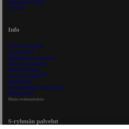
Kaikki ohjeet ja vinkit
In English
Info
S-Business yrityksille
Oiva-raportit
Osuuskauppojen yhteystiedot
Tilaus- ja toimitusehdot
Tietosuojakäytäntö
Palvelun käyttöehdot
Saavutettavuus
Mobiilisovelluksen saavutettavuus
Mainostajalle
Muuta evästeasetuksia
S-ryhmän palvelut