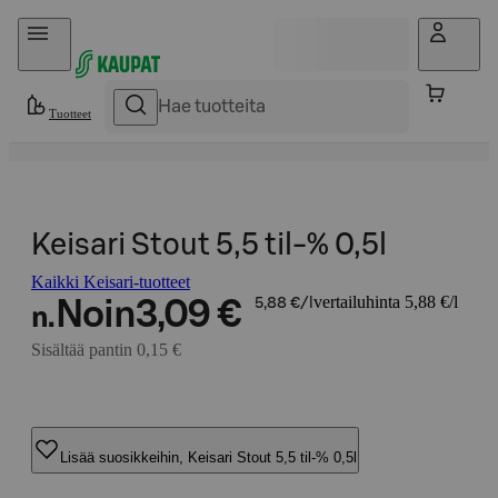
Hyppää sisältöön
Tuotteet
Keisari Stout 5,5 til-% 0,5l
Kaikki Keisari-tuotteet
vertailuhinta 5,88 €/l
Noin
3,09 €
5,88 €/l
n.
Sisältää pantin 0,15 €
Lisää suosikkeihin, Keisari Stout 5,5 til-% 0,5l