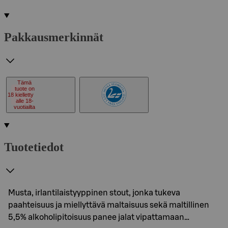
Pakkausmerkinnät
Tämä
tuote on
18
kielletty
alle 18-
vuotiailta
Tuotetiedot
Musta, irlantilaistyyppinen stout, jonka tukeva
paahteisuus ja miellyttävä maltaisuus sekä maltillinen
5,5% alkoholipitoisuus panee jalat vipattamaan…