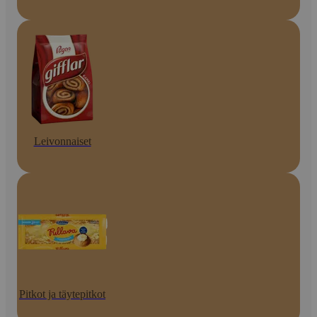
Leivonnaiset
Pitkot ja täytepitkot