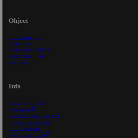
Ohjeet
Ensitilaajan ohjeet
Näin maksat
Näin tilaat ja muokkaat
Kaikki ohjeet ja vinkit
In English
Info
S-Business yrityksille
Oiva-raportit
Osuuskauppojen yhteystiedot
Tilaus- ja toimitusehdot
Tietosuojakäytäntö
Palvelun käyttöehdot