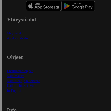
Yhteystiedot
Myymälät
Asiakaspalvelu
Ohjeet
Ensitilaajan ohjeet
Näin maksat
Näin tilaat ja muokkaat
Kaikki ohjeet ja vinkit
In English
Info