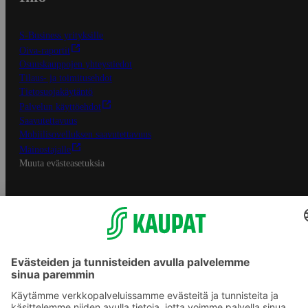
S-Business yrityksille
Oiva-raportit
Osuuskauppojen yhteystiedot
Tilaus- ja toimitusehdot
Tietosuojakäytäntö
Palvelun käyttöehdot
Saavutettavuus
Mobiilisovelluksen saavutettavuus
Mainostajalle
Muuta evästeasetuksia
S-ryhmän palvelut
S-ryhmä
Asiakasomistajuus
Yhteishyvä Ruoka -sovellus
S-ostoslista -sovellus