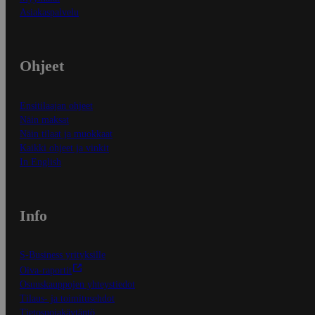
Asiakaspalvelu
Ohjeet
Ensitilaajan ohjeet
Näin maksat
Näin tilaat ja muokkaat
Kaikki ohjeet ja vinkit
In English
Info
S-Business yrityksille
Oiva-raportit
Osuuskauppojen yhteystiedot
Tilaus- ja toimitusehdot
Tietosuojakäytäntö