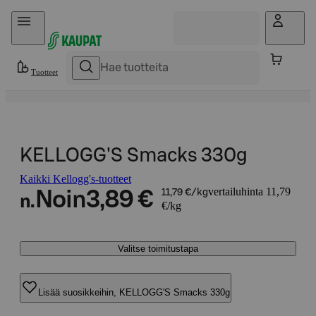
Hyppää sisältöön
Tuotteet
KELLOGG'S Smacks 330g
Kaikki Kellogg's-tuotteet
vertailuhinta 11,79
Noin
3,89 €
11,79 €/kg
n.
€/kg
Valitse toimitustapa
Lisää suosikkeihin, KELLOGG'S Smacks 330g