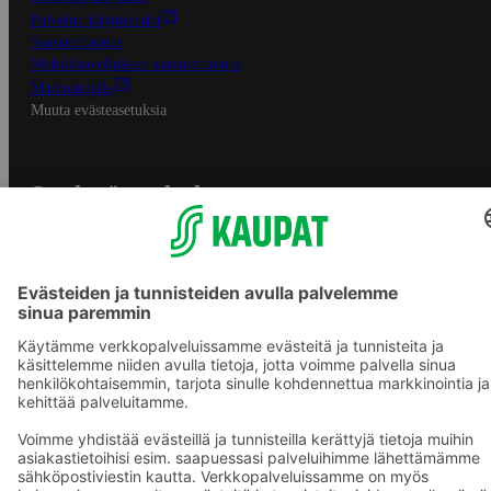
Palvelun käyttöehdot
Saavutettavuus
Mobiilisovelluksen saavutettavuus
Mainostajalle
Muuta evästeasetuksia
S-ryhmän palvelut
S-ryhmä
Asiakasomistajuus
Yhteishyvä Ruoka -sovellus
S-ostoslista -sovellus
Prisma.fi
Sokos.fi
S-Pankki
Yhteishyvä
Sokos Hotels
Raflaamo