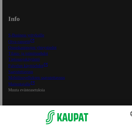
Info
S-Business yrityksille
Oiva-raportit
Osuuskauppojen yhteystiedot
Tilaus- ja toimitusehdot
Tietosuojakäytäntö
Palvelun käyttöehdot
Saavutettavuus
Mobiilisovelluksen saavutettavuus
Mainostajalle
Muuta evästeasetuksia
S-ryhmän palvelut
S-ryhmä