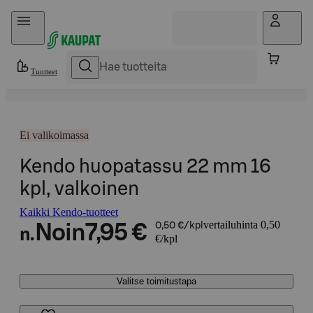
Hyppää sisältöön
Tuotteet
Ei valikoimassa
Kendo huopatassu 22 mm 16
kpl, valkoinen
Kaikki Kendo-tuotteet
vertailuhinta 0,50
Noin
7,95 €
0,50 €/kpl
n.
€/kpl
Valitse toimitustapa