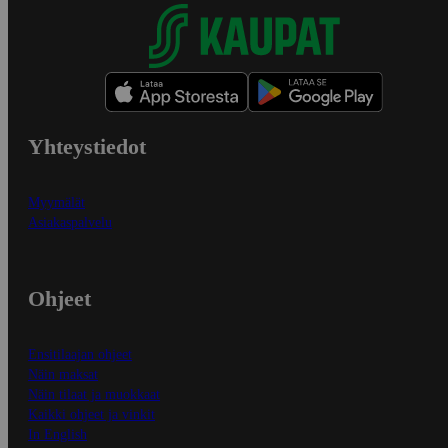
Yhteystiedot
Myymälät
Asiakaspalvelu
Ohjeet
Ensitilaajan ohjeet
Näin maksat
Näin tilaat ja muokkaat
Kaikki ohjeet ja vinkit
In English