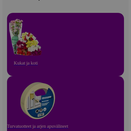
Kukat ja koti
Turvatuotteet ja arjen apuvälineet