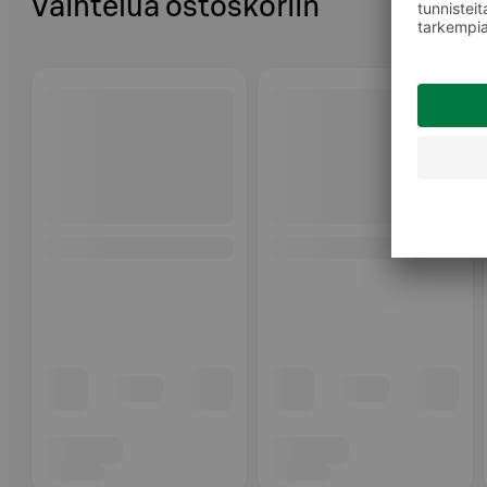
Vaihtelua ostoskoriin
Ohita listaus