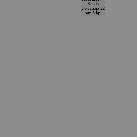
Kendo
yleissuoja 22
mm 8 kpl
l