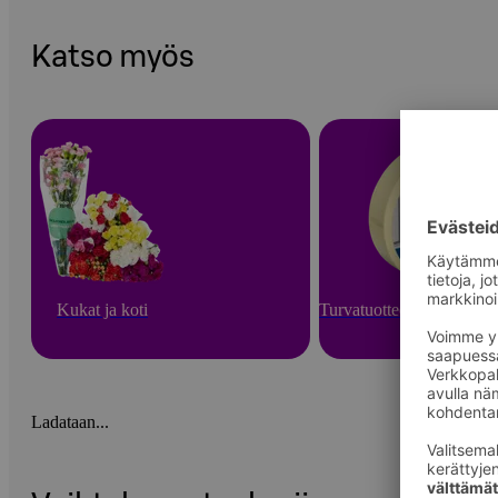
Katso myös
Kukat ja koti
Turvatuotteet ja arjen apu
Ladataan...