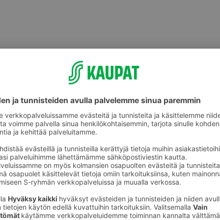
välineet
Kalustetarvikkeet