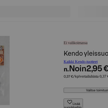
Ei valikoimassa
Kendo yleissuo
Kaikki Kendo-tuotteet
Noin
2,95 
n.
vertailuhinta 0,37 
0,37 €/kpl
Valitse toimitu
Lisää
suosikkeihin,