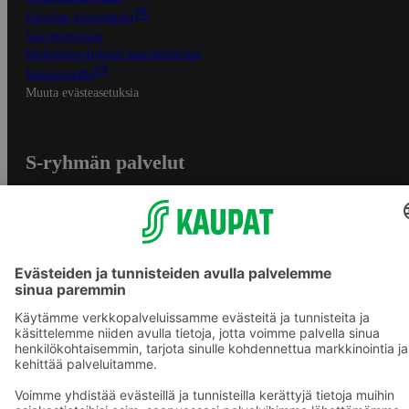
Palvelun käyttöehdot
Saavutettavuus
Mobiilisovelluksen saavutettavuus
Mainostajalle
Muuta evästeasetuksia
S-ryhmän palvelut
S-ryhmä
Asiakasomistajuus
Yhteishyvä Ruoka -sovellus
S-ostoslista -sovellus
Prisma.fi
Sokos.fi
S-Pankki
Yhteishyvä
Sokos Hotels
Raflaamo