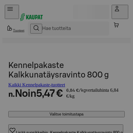
Hyppää sisältöön
Tuotteet
Kennelpakaste
Kalkkunatäysravinto 800 g
Kaikki Kennelpakaste-tuotteet
vertailuhinta 6,84
Noin
5,47 €
6,84 €/kg
n.
€/kg
Valitse toimitustapa
Lisää suosikkeihin, Kennelpakaste Kalkkunatäysravinto 800 g