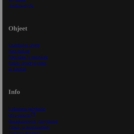
Asiakaspalvelu
Ohjeet
Ensitilaajan ohjeet
Näin maksat
Näin tilaat ja muokkaat
Kaikki ohjeet ja vinkit
In English
Info
S-Business yrityksille
Oiva-raportit
Osuuskauppojen yhteystiedot
Tilaus- ja toimitusehdot
Tietosuojakäytäntö