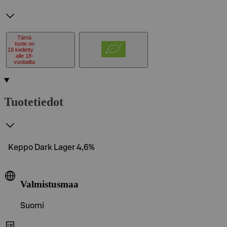
Tämä
tuote on
18
kielletty
alle 18-
vuotiailta
Tuotetiedot
Keppo Dark Lager 4,6%
Valmistusmaa
Suomi