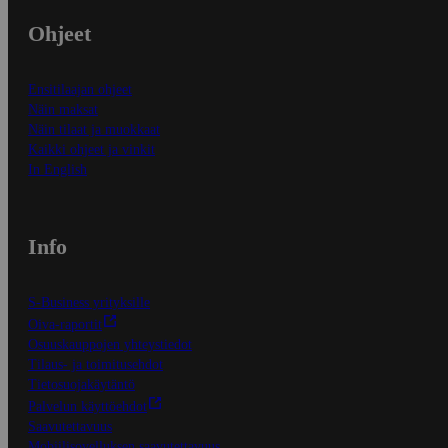
Ohjeet
Ensitilaajan ohjeet
Näin maksat
Näin tilaat ja muokkaat
Kaikki ohjeet ja vinkit
In English
Info
S-Business yrityksille
Oiva-raportit
Osuuskauppojen yhteystiedot
Tilaus- ja toimitusehdot
Tietosuojakäytäntö
Palvelun käyttöehdot
Saavutettavuus
Mobiilisovelluksen saavutettavuus